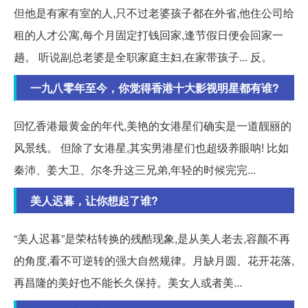
但他是有家有室的人,只不过老婆孩子都在外省,他住公司给
租的人才公寓,每个月固定打钱回家,逢节假日便会回家一
趟。 听说副总老婆是全职家庭主妇,在家带孩子... 反。
一九八零年至今，你觉得香港十大影视明星都有谁?
回忆香港最黄金的年代,美艳的女港星们确实是一道靓丽的
风景线。 但除了女港星,其实男港星们也超级养眼呐! 比如
秦沛、姜大卫、尔冬升这三兄弟,年轻的时候完完...
美人迟暮，让你想起了谁?
“美人迟暮”是荣枯转换的残酷现象,是从美人老去,容颜不再
的角度,看不可逆转的强大自然规律。月缺月圆、花开花落,
再昌隆的美好也不能长久保持。美女人或者美...