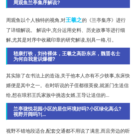
周观鱼兰亭集序解说?
王羲之
周观鱼以个人独特的视角,对
的《兰亭集序》进行
了详细解说。 解说中,充分运用史料、历史故事等进行细
解,尤其是对序中收藏印章的研究解读,别具一格,引。
嵇康打铁，刘伶裸体，王羲之高卧东床，魏晋名士
为何自我意识爆棚?
其实除了在书法上的造诣,关于他本人亦有不少轶事,东床快
婿便是其中之一。在时听说的子侄都很英俊,就派门生送信
给,想在琅邪王氏家族中挑选女婿,王导让送信的...
兰亭珑悦花园小区的居住环境好吗?小区绿化高么?
视野开阔吗?(...
视野不错地段适合,配套交通都不用说了满意,而且旁边的听