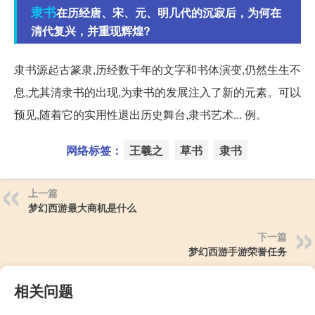
隶书
在历经唐、宋、元、明几代的沉寂后，为何在
清代复兴，并重现辉煌?
隶书源起古篆隶,历经数千年的文字和书体演变,仍然生生不
息,尤其清隶书的出现,为隶书的发展注入了新的元素。可以
预见,随着它的实用性退出历史舞台,隶书艺术... 例。
网络标签：
王羲之
草书
隶书
上一篇
梦幻西游最大商机是什么
下一篇
梦幻西游手游荣誉任务
相关问题