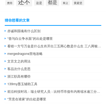
还不
都是
这是
黄庭坚
费用
释义
猜你想看的文章
赤诚和国魂有什么区别
“曾与白云争水面”的出处是哪里
看错一方亏万金是什么生肖开出三五两心数是什么生 三八两银对半分是什么生肖
mergedragons营地攻略
文言文之的用法
客品次什么意思
浙江职高有哪些
139my墨玉辅助工具
前沿科技时讯：瑞士研究人员：比特币市值年内将缩水逾三分之一
“芳意在谁家”的出处是哪里