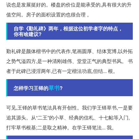
说也是发展挺好的。楼盘的价位是能承受的,具有很大的升
值空间。房子的面积设置的也很合理 。
自学《勤礼碑》两年，根据这位初学者字的特点，
你有啥建议?
勤礼碑是颜体楷书中的代表作,笔画圆厚、结体宽博,以外拓
之势气溢四方,是一种清刚雄伟、堂堂正气的典型书风。 书
者于此碑已浸淫两年,已有一定楷法功底,但结... 根。
草书
怎样学习王铎的
?
可见,王铎的草书笔法具有开创性。我们学王铎草书,一是要
追其源头。从“二王”的小草、经典的信札、十七帖等入门,
打牢草书根基;二是取之精神。在学王铎笔法... 我。