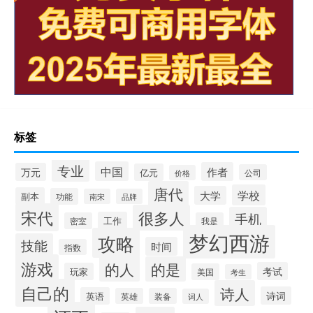
标签
专业
中国
作者
万元
亿元
公司
价格
唐代
学校
大学
副本
功能
南宋
品牌
宋代
很多人
手机
工作
密室
我是
梦幻西游
攻略
技能
时间
指数
游戏
的人
的是
考试
玩家
美国
考生
自己的
诗人
诗词
英语
英雄
装备
词人