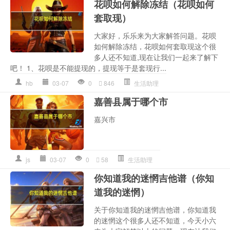
花呗如何解除冻结（花呗如何
套取现）
大家好，乐乐来为大家解答问题。花呗
如何解除冻结，花呗如何套取现这个很
多人还不知道,现在让我们一起来了解下
吧！ 1、花呗是不能提现的，提现等于是套现行...
hb
03-07
0
846
生活助理
嘉善县属于哪个市
嘉兴市
js
03-07
0
58
生活助理
你知道我的迷惘吉他谱（你知
道我的迷惘）
关于你知道我的迷惘吉他谱，你知道我
的迷惘这个很多人还不知道，今天小六