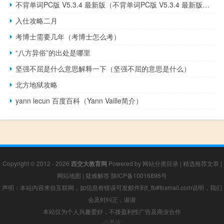
不背单词PC版 V5.3.4 最新版（不背单词PC版 V5.3.4 最新版功能简介）
入仕攻略二月
考博士需要几年（考博士怎么考）
“八方异俗”的出处是哪里
坚强不屈是什么意思解释一下（坚强不屈的意思是什么）
北方地狱攻略
yann lecun 百度百科（Yann Vaille简介）
Copyright © 2012 - 2026
西交大教育网
Powered by
网站分类目录
|
精选推荐文章
|
网站地图
|
疑难解答
陕ICP备10016896号
声明：本站内容来自互联网，如信息有错误可发邮件到f_fb#foxmail.com说明，我们
会及时纠正，谢谢
本站仅为个人兴趣爱好，不接盈利性广告及商业合作
小男孩