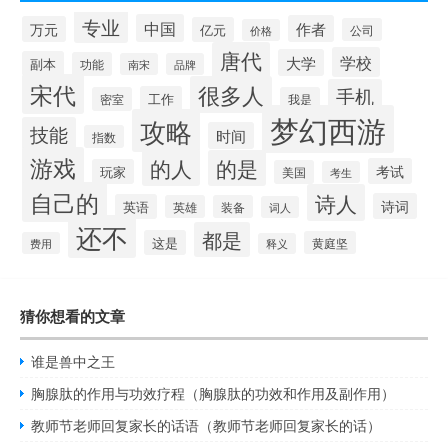
专业
中国
作者
万元
亿元
公司
价格
唐代
学校
大学
副本
功能
南宋
品牌
宋代
很多人
手机
工作
密室
我是
梦幻西游
攻略
技能
时间
指数
游戏
的人
的是
考试
玩家
美国
考生
自己的
诗人
诗词
英语
英雄
装备
词人
还不
都是
这是
黄庭坚
费用
释义
猜你想看的文章
谁是兽中之王
胸腺肽的作用与功效疗程（胸腺肽的功效和作用及副作用）
教师节老师回复家长的话语（教师节老师回复家长的话）