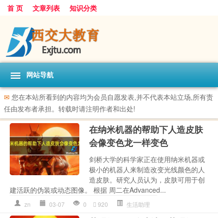
首 页
文章列表
知识分类
网站导航
✉
您在本站所看到的内容均为会员自愿发表,并不代表本站立场,所有责
任由发布者承担。转载时请注明作者和出处!
在纳米机器的帮助下人造皮肤
会像变色龙一样变色
剑桥大学的科学家正在使用纳米机器或
极小的机器人来制造改变光线颜色的人
造皮肤。研究人员认为，皮肤可用于创
建活跃的伪装或动态图像。 根据 周二在Advanced...
zn
03-07
0
920
生活助理