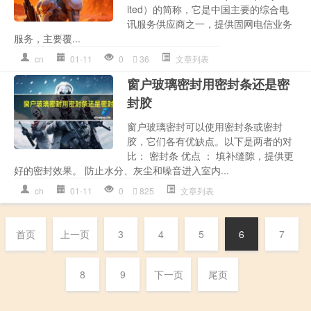
ited）的简称，它是中国主要的综合电
讯服务供应商之一，提供固网电信业务
服务，主要覆...
cn
01-11
0
36
文章列表
窗户玻璃密封用密封条还是密
封胶
窗户玻璃密封可以使用密封条或密封
胶，它们各有优缺点。以下是两者的对
比： 密封条 优点 ： 填补缝隙，提供更
好的密封效果。 防止水分、灰尘和噪音进入室内...
ch
01-11
0
825
文章列表
首页
上一页
3
4
5
6
7
8
9
下一页
尾页