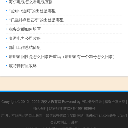
海尔电视怎么看电视直播
“岂知中道间”的出处是哪里
“轩皇封禅登云亭”的出处是哪里
税务定额如何填写
桌游电力公司攻略
部门工作总结简短
尿胆原阳性是怎么回事严重吗（尿胆原有一个加号怎么回事）
底特律街区攻略
Copyright © 2012 - 2026
西交大教育网
Powered by
网站分类目录
|
精选推荐文章
|
网站地图
|
疑难解答
陕ICP备10016896号
声明：本站内容来自互联网，如信息有错误可发邮件到f_fb#foxmail.com说明，我们
会及时纠正，谢谢