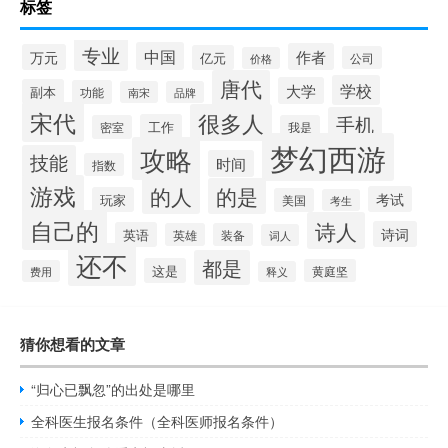
标签
专业
中国
作者
万元
亿元
公司
价格
唐代
学校
大学
副本
功能
南宋
品牌
宋代
很多人
手机
工作
密室
我是
梦幻西游
攻略
技能
时间
指数
游戏
的人
的是
考试
玩家
美国
考生
自己的
诗人
诗词
英语
英雄
装备
词人
还不
都是
这是
黄庭坚
费用
释义
猜你想看的文章
“归心已飘忽”的出处是哪里
全科医生报名条件（全科医师报名条件）