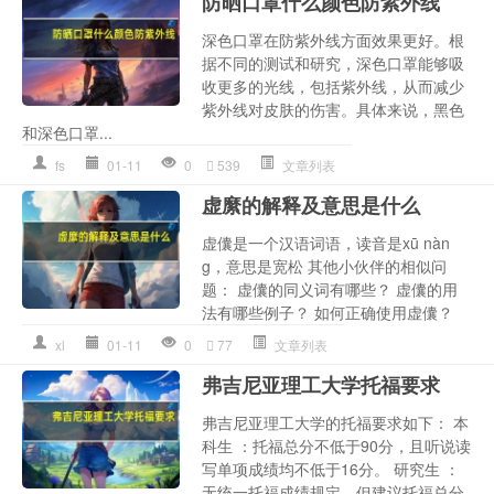
防晒口罩什么颜色防紫外线
深色口罩在防紫外线方面效果更好。根
据不同的测试和研究，深色口罩能够吸
收更多的光线，包括紫外线，从而减少
紫外线对皮肤的伤害。具体来说，黑色
和深色口罩...
fs
01-11
0
539
文章列表
虚縻的解释及意思是什么
虚儾是一个汉语词语，读音是xū nàn
g，意思是宽松 其他小伙伴的相似问
题： 虚儾的同义词有哪些？ 虚儾的用
法有哪些例子？ 如何正确使用虚儾？
xl
01-11
0
77
文章列表
弗吉尼亚理工大学托福要求
弗吉尼亚理工大学的托福要求如下： 本
科生 ：托福总分不低于90分，且听说读
写单项成绩均不低于16分。 研究生 ：
无统一托福成绩规定，但建议托福总分