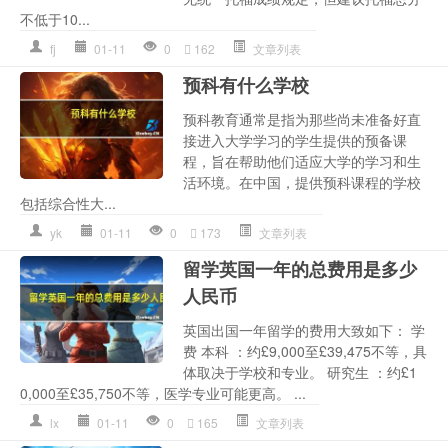
不低于10...
fj
01-11
0
162
文章列表
预科有什么学校
预科教育通常是指为那些尚未准备好直
接进入大学学习的学生提供的预备课
程，旨在帮助他们适应大学的学习和生
活环境。在中国，提供预科课程的学校
包括综合性大...
yk
01-11
0
173
文章列表
留学英国一年的总费用是多少
人民币
英国出国一年留学的费用大致如下： 学
费 本科 ：约£9,000至£39,475不等，具
体取决于学校和专业。 研究生 ：约£1
0,000至£35,750不等，医学专业可能更高。 ...
lx
01-11
0
165
文章列表