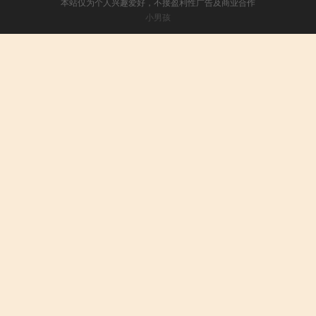
本站仅为个人兴趣爱好，不接盈利性广告及商业合作
小男孩