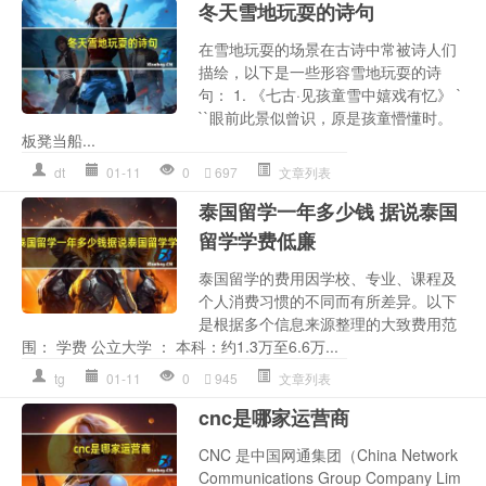
冬天雪地玩耍的诗句
在雪地玩耍的场景在古诗中常被诗人们
描绘，以下是一些形容雪地玩耍的诗
句： 1. 《七古·见孩童雪中嬉戏有忆》 `
``眼前此景似曾识，原是孩童懵懂时。
板凳当船...
dt
01-11
0
697
文章列表
泰国留学一年多少钱 据说泰国
留学学费低廉
泰国留学的费用因学校、专业、课程及
个人消费习惯的不同而有所差异。以下
是根据多个信息来源整理的大致费用范
围： 学费 公立大学 ： 本科：约1.3万至6.6万...
tg
01-11
0
945
文章列表
cnc是哪家运营商
CNC 是中国网通集团（China Network
Communications Group Company Lim