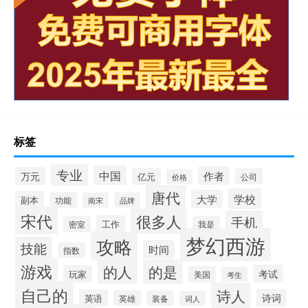
标签
专业
中国
作者
万元
亿元
公司
价格
唐代
学校
大学
副本
功能
南宋
品牌
宋代
很多人
手机
工作
密室
我是
梦幻西游
攻略
技能
时间
指数
游戏
的人
的是
考试
玩家
美国
考生
自己的
诗人
诗词
英语
英雄
装备
词人