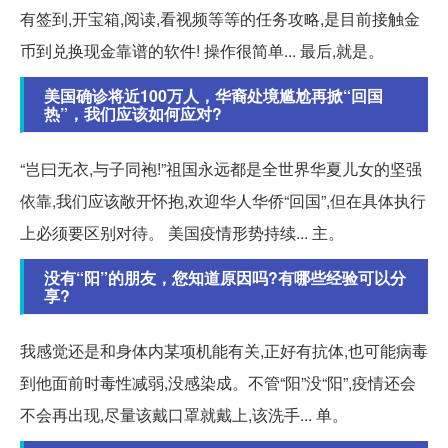
有签到,开宝箱,阅读,看视频等等的任务攻略,是目前接触金
币到兑换现金靠谱的软件! 操作很简单... 最后,就是。
美国确诊将近100万人，华裔处境尴尬再掀“回国
热”，我们应该如何应对?
“岂曰无衣,与子同袍!”祖国永远都是全世界华夏儿女的坚强
依靠,我们应该敞开怀抱,欢迎华人华侨“回国”,但在具体执行
上必须要区别对待。 美国疫情形势持续... 主。
没有“阳”的朋友，您知道原因吗?有哪些经验可以分
享?
我感觉还是和身体内某项机能有关,正好有抗体,也可能病毒
到他面前时毒性减弱,没感染成。不管“阳”没“阳”,疫情还会
不会再出现,尽量该戴口罩就戴上,该洗手... 单。