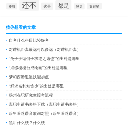
还不
都是
这是
黄庭坚
费用
释义
猜你想看的文章
自考什么科目比较好考
对讲机距离最远可以多远（对讲机距离）
“免子于缌何子求绝之速也”的出处是哪里
“点缀楼楼台成绘画”的出处是哪里
梦幻西游逍遥技能加点
“鲜求名利知贪少”的出处是哪里
扬州在职研究生报考流程
离职申请书表格下载（离职申请书表格）
暗里着迷谐音歌词对照（暗里着迷谐音）
黑听什么梗？什么梗