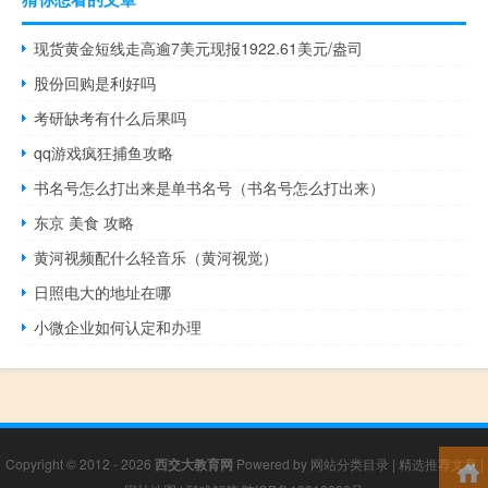
现货黄金短线走高逾7美元现报1922.61美元/盎司
股份回购是利好吗
考研缺考有什么后果吗
qq游戏疯狂捕鱼攻略
书名号怎么打出来是单书名号（书名号怎么打出来）
东京 美食 攻略
黄河视频配什么轻音乐（黄河视觉）
日照电大的地址在哪
小微企业如何认定和办理
Copyright © 2012 - 2026
西交大教育网
Powered by
网站分类目录
|
精选推荐文章
|