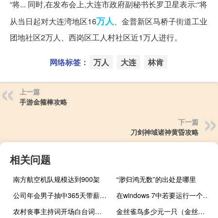
“将... 同时,在发布会上,大连市政府副秘书长罗卫星表示:“将
万人
从当日起对大连湾地区16
、金普新区马桥子街道工业
团地社区2万人、西岗区工人村社区近1万人进行。
网络标签：
万人
大连
林肯
上一篇
手游金箍棒攻略
下一篇
刀剑神域诸神黄昏攻略
相关问题
南方航空机队规模达到900架
“渺归鸿无数”的出处是哪里
公司年会男子抽中365天带薪休假奖 东方甄别选出股份奖励3045.9万股
在windows 7中若要运行一个指定程序可以使用什么（在windows 7中若要运行一个指定程序应使用什么菜单中的运行命令）
农村丧事主持词开场白台词（追悼会主持词）
金丝雀鸟多少元一只（金丝雀鸟）