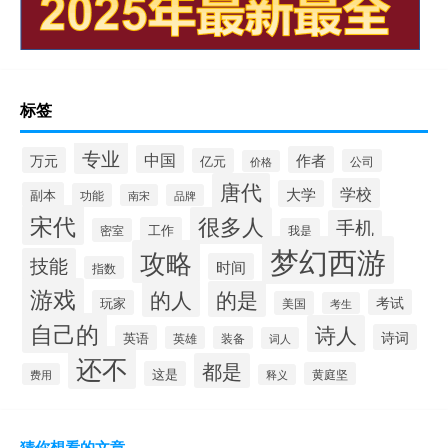
标签
专业
中国
作者
万元
亿元
公司
价格
唐代
学校
大学
副本
功能
南宋
品牌
宋代
很多人
手机
工作
密室
我是
梦幻西游
攻略
技能
时间
指数
游戏
的人
的是
考试
玩家
美国
考生
自己的
诗人
诗词
英语
英雄
装备
词人
还不
都是
这是
黄庭坚
费用
释义
猜你想看的文章