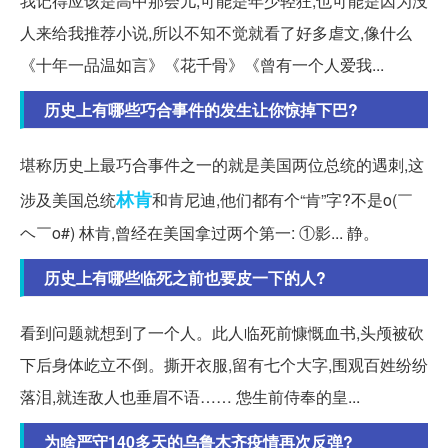
我记得应该是高中那会儿,可能是年少轻狂,也可能是因为没
人来给我推荐小说,所以不知不觉就看了好多虐文,像什么
《十年一品温如言》《花千骨》《曾有一个人爱我...
历史上有哪些巧合事件的发生让你惊掉下巴?
堪称历史上最巧合事件之一的就是美国两位总统的遇刺,这
林肯
涉及美国总统
和肯尼迪,他们都有个“肯”字?不是o(￣
ヘ￣o#) 林肯,曾经在美国拿过两个第一: ①影... 静。
历史上有哪些临死之前也要皮一下的人?
看到问题就想到了一个人。此人临死前慷慨血书,头颅被砍
下后身体屹立不倒。撕开衣服,留有七个大字,围观百姓纷纷
落泪,就连敌人也垂眉不语…… 怹生前侍奉的皇...
为啥严守140多天的乌鲁木齐疫情再次反弹?