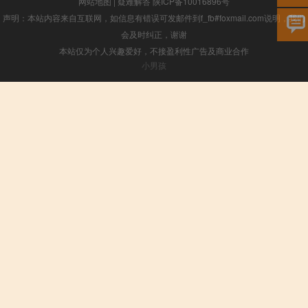
网站地图
|
疑难解答
陕ICP备10016896号
声明：本站内容来自互联网，如信息有错误可发邮件到f_fb#foxmail.com说明，我们
会及时纠正，谢谢
本站仅为个人兴趣爱好，不接盈利性广告及商业合作
小男孩