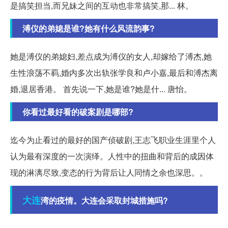
是搞笑担当,而兄妹之间的互动也非常搞笑,那... 林。
溥仪的弟媳是谁?她有什么风流韵事?
她是溥仪的弟媳妇,差点成为溥仪的女人,却嫁给了溥杰,她
生性浪荡不羁,婚内多次出轨张学良和卢小嘉,最后和溥杰离
婚,退居香港。 首先说一下,她是谁?她是什... 唐怡。
你看过最好看的破案剧是哪部?
迄今为止看过的最好的国产侦破剧,王志飞职业生涯里个人
认为最有深度的一次演绎。人性中的扭曲和背后的成因体
现的淋漓尽致,变态的行为背后让人同情之余也深思。。
大连
湾的疫情。大连会采取封城措施吗?