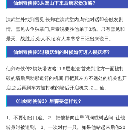
仙剑奇侠传3从蜀山下来后唐家堡攻略?
演武堂外找到雪见,长卿在演武堂内,与他对话即会触发剧
情。雪见去争独掌门,唐泰说要胜他弟子3场。只有雪见和
景天。战胜后,众人不服,有人拿爷爷日记出来说日。
仙剑奇侠传3过镇妖剑的时候如何进入锁妖塔?
仙剑奇侠传3锁妖塔攻略: 1.9层走法:首先到北方一面被打
破的墙后启动那道符的机阖,再把其左方不远处的机关也开
启.之后再到车方被打破的墙后开启机关. 2.... 仙。
《仙剑奇侠传3》星森要怎样过?
1、不要朝出口追。 2、把他挤向山壁凹洞或树丛间, 让他
转身时被追到。 3、一次对付一只。如果他站起来后你20