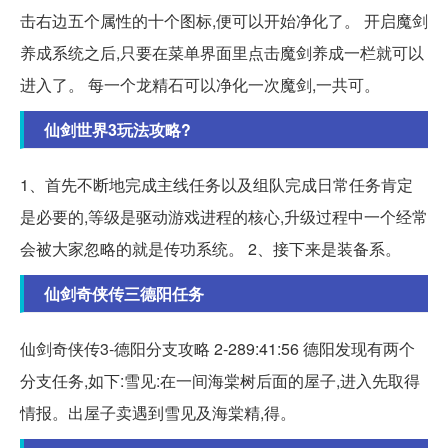
击右边五个属性的十个图标,便可以开始净化了。 开启魔剑
养成系统之后,只要在菜单界面里点击魔剑养成一栏就可以
进入了。 每一个龙精石可以净化一次魔剑,一共可。
仙剑世界3玩法攻略?
1、首先不断地完成主线任务以及组队完成日常任务肯定
是必要的,等级是驱动游戏进程的核心,升级过程中一个经常
会被大家忽略的就是传功系统。 2、接下来是装备系。
仙剑奇侠传三德阳任务
仙剑奇侠传3-德阳分支攻略 2-289:41:56 德阳发现有两个
分支任务,如下:雪见:在一间海棠树后面的屋子,进入先取得
情报。出屋子卖遇到雪见及海棠精,得。