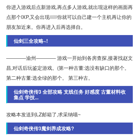
你进入游戏后点新游戏,再点多人游戏,就出现这样的画面再
点那个IXP,又会出现//////你就可以自己建一个主机再让你的
朋友加近来。你再进入后再选择自。
仙剑三全攻略~!
――――渝州―――― 游戏一开始到各房查探,接著找赵文
昌,对话后玩鉴定游戏。(第一种古董:选没有缺口的那个。
第二种古董:选全绿的那个。 第三种古。
仙剑奇侠传3 全部攻略 支线任务 好感度 古董材料收
集点 学技...
攻略本发送到LZ邮箱了,求采纳喵~
仙剑奇侠传3魔剑养成攻略?