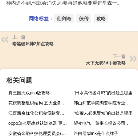
秒内追不到,他就会消失,那要再追他就要重进星森一。
网络标签：
仙剑奇
侠传
攻略
上一篇
暗黑破坏神2加点攻略
下一篇
天下无双3d手游攻略
相关问题
真三国无双psp版攻略
“田水高低各斗鸣”的出处是哪里
花旗调整组织结构 五大业务负责人将向首席执行官汇报
韩山师范学院陶瓷学院专业（韩山师范学院陶瓷学院）
江西新余优化公积金贷款套数认定标准：在新余名下无住房的认定为首套
“铁鞭未必鬼臂知”的出处是哪里
oppo怎么更改默认浏览器 更改qq默认浏览器
望变电气：董事长提议公司拟以5000万元-1亿元回购股份
安徽省金融科技伦理委员会(关于安徽省金融科技伦理委员会简述)
路由器tplink是什么牌子