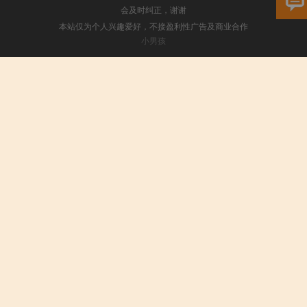
会及时纠正，谢谢
本站仅为个人兴趣爱好，不接盈利性广告及商业合作
小男孩