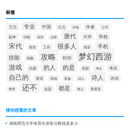
标签
专业
中国
作者
万元
亿元
公司
价格
唐代
学校
大学
副本
功能
南宋
品牌
宋代
很多人
手机
工作
密室
我是
梦幻西游
攻略
技能
时间
指数
游戏
的人
的是
考试
玩家
美国
考生
自己的
诗人
诗词
英语
英雄
装备
词人
还不
都是
这是
黄庭坚
费用
释义
猜你想看的文章
湖南师范大学体育生录取分数线是多少