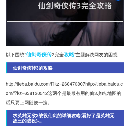
仙剑奇
侠传
攻略
以下围绕“
3完全
”主题解决网友的困惑
仙剑奇侠转3的攻略
http://tieba.baidu.com/f?kz=268470807http://tieba.baidu.c
om/f?kz=638120512这两个是最最有用的仙3攻略,地图的
话只要上网随便一搜。
求英雄无敌3战役仙剑的详细攻略(看好了是英雄无
敌三的战役)-...