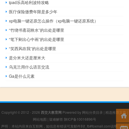
ipad乐高哈利波特攻略
医疗保险缴费年限是多少年
xp电脑一键还原怎么操作（xp电脑一键还原系统）
“竹绕书斋花映水”的出处是哪里
“笔下剜出心中画”的出处是哪里
“笑西风吹我”的出处是哪里
是分米大还是厘米大
乌克兰用什么语言交流
Ga是什么元素
Copyright © 2012 - 2026
西交大教育网
Powered by
网站分类目录
|
精选推荐文章
|
网站地图
|
疑难解答
陕ICP备10016896号
声明：本站内容来自互联网，如信息有错误可发邮件到f_fb#foxmail.com说明，我们