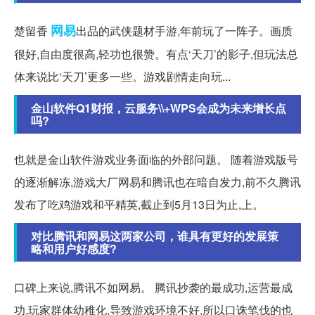
网易
楚留香
出品的武侠题材手游,年前玩了一阵子。画质
很好,自由度很高,轻功也很赞。有点‘天刀’的影子,但玩法总
体来说比‘天刀’更多一些。游戏剧情走向玩...
金山软件Q1财报，云服务\\+WPS会成为未来增长点
吗?
也就是金山软件游戏业务面临的外部问题。 随着游戏版号
的逐渐解冻,游戏大厂网易和腾讯也在暗自发力,前不久腾讯
发布了吃鸡游戏和平精英,截止到5月13日为止,上。
对比腾讯和网易这两家公司，谁具有更好的发展策
略和用户好感度?
口碑上来说,腾讯不如网易。 腾讯抄袭的最成功,运营最成
功,玩家群体幼稚化,导致游戏环境不好,所以口诛笔伐的也