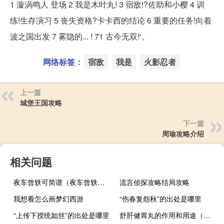
1 漩涡鸣人 登场 2 我是木叶丸! 3 宿敌!?佐助和小樱 4 训
练!生存演习 5 丧失资格?卡卡西的结论 6 重要的任务!向着
波之国出发 7 雾隐的... ! 71 古今无双!‘。
网络标签：
宿敌
我是
火影忍者
上一篇
城堡王国攻略
下一篇
周瑜攻略介绍
相关问题
夜车曾轶可简谱（夜车曾轶可）
流言侦探攻略结局攻略
我想看怎么画梦幻西游
“伤春复怨秋”的出处是哪里
“上传下授统如丝”的出处是哪里
舒肝健胃丸的作用和用途（舒肝健胃丸的功效作用和副作用）