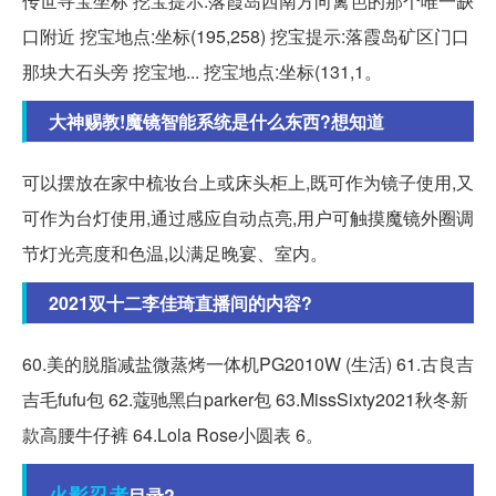
传世寻宝坐标 挖宝提示:落霞岛西南方向篱笆的那个唯一缺
口附近 挖宝地点:坐标(195,258) 挖宝提示:落霞岛矿区门口
那块大石头旁 挖宝地... 挖宝地点:坐标(131,1。
大神赐教!魔镜智能系统是什么东西?想知道
可以摆放在家中梳妆台上或床头柜上,既可作为镜子使用,又
可作为台灯使用,通过感应自动点亮,用户可触摸魔镜外圈调
节灯光亮度和色温,以满足晚宴、室内。
2021双十二李佳琦直播间的内容?
60.美的脱脂减盐微蒸烤一体机PG2010W (生活) 61.古良吉
吉毛fufu包 62.蔻驰黑白parker包 63.MissSixty2021秋冬新
款高腰牛仔裤 64.Lola Rose小圆表 6。
火影忍者
目录?