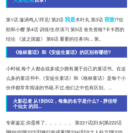
我是
宿敌
第1话 漩涡鸣人!拜见! 第2话
木叶丸 第3话
!?佐
助和小樱 第4话 训练!生存演习 第5话 丧失资格?卡卡西的
结论 《波之国篇》 第6话 重要的任务!向... 第。
《格林童话》和《安徒生童话》的区别有哪些?
小时候,每个人都会或多或少拥有属于自己的童话书。在这
么多的童话书中,《安徒生童话》和《格林童话》是每个小
伙伴都常常阅读的书籍,不过,他们之中也有区别。...
火影忍者 从1到502，每集的名字是什么? - 胖佳呀
个仙女 的回...
专家鉴定,你蛋疼了、、、、、、 第221话[归乡]第222话
[晓始动]第223话[修行的成果]第224话[沙之人柱力]第225