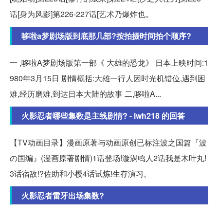
话[身为风影]第226-227话[艺术乃爆炸也。
哆啦a梦剧场版到底那几部?按拍摄时间拍个顺序?
一 ,哆啦A梦剧场版第一部《 大雄的恐龙》 日本上映时间:1
980年3月15日 剧情概括:大雄一行人因时光机错位,遇到困
难,经历磨难,到达日本大陆的故事 二,哆啦A...
火影忍者哪些集数是主线剧情? - lwh218 的回答
【TV动画目录】漫画原著与动画原创已标注波之国篇『波
の国编』(漫画原著剧情)1话登场!漩涡鸣人2话我是木叶丸!
3话宿敌!?佐助和小樱4话试炼!生存演习。
火影忍者雷牙出场集数?