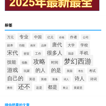
标签
专业
中国
作者
万元
亿元
公司
价格
唐代
学校
大学
副本
功能
南宋
品牌
宋代
很多人
手机
工作
密室
我是
梦幻西游
攻略
技能
时间
指数
游戏
的人
的是
考试
玩家
美国
考生
自己的
诗人
诗词
英语
英雄
装备
词人
还不
都是
这是
黄庭坚
费用
释义
猜你想看的文章