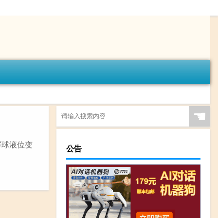
☚
浮球液位变
公告