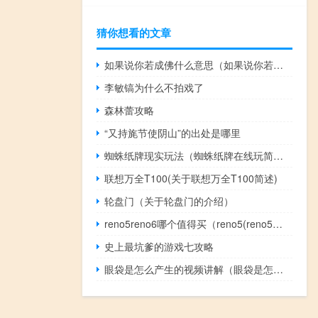
猜你想看的文章
如果说你若成佛什么意思（如果说你若成佛）
李敏镐为什么不拍戏了
森林蕾攻略
“又持旄节使阴山”的出处是哪里
蜘蛛纸牌现实玩法（蜘蛛纸牌在线玩简介）
联想万全T100(关于联想万全T100简述)
轮盘门（关于轮盘门的介绍）
reno5reno6哪个值得买（reno5(reno5参数)）
史上最坑爹的游戏七攻略
眼袋是怎么产生的视频讲解（眼袋是怎么产生的）