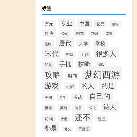
标签
专业
中国
万元
亿元
价格
作者
副本
公司
功能
南宋
唐代
学校
大学
品牌
宋代
很多人
工作
密室
手机
技能
我是
指数
梦幻西游
攻略
时间
游戏
的人
的是
玩家
自己的
考试
美国
考生
诗人
英语
英雄
装备
词人
还不
诗词
这是
费用
都是
黄庭坚
释义