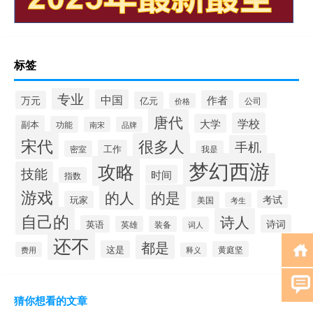
标签
专业
中国
作者
万元
亿元
公司
价格
唐代
学校
大学
副本
功能
南宋
品牌
宋代
很多人
手机
工作
密室
我是
梦幻西游
攻略
技能
时间
指数
游戏
的人
的是
考试
玩家
美国
考生
自己的
诗人
诗词
英语
英雄
装备
词人
还不
都是
这是
黄庭坚
费用
释义
猜你想看的文章