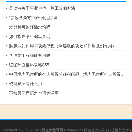
劳动法关于事业单位计算工龄的方法
“新添两角寒”的出处是哪里
发财树可以扦插水培吗
如何指导学生编写童话
胸腺肽的作用与功效疗程（胸腺肽的功效和作用及副作用）
学消防工程师证有用吗
暖暖环游世界攻略255
中国境内无住所的个人所得的征税问题（境内无住所个人所得税）
资料员证有什么用
不如吾闻而药之也词类活用
Copyright © 2012 - 2026
西交大教育网
Powered by
网站分类目录
|
精选推荐文章
|