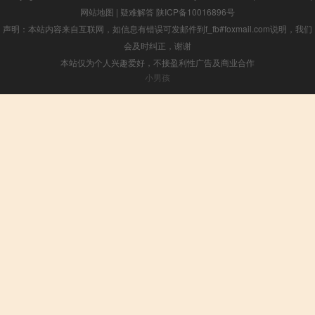
网站地图
|
疑难解答
陕ICP备10016896号
声明：本站内容来自互联网，如信息有错误可发邮件到f_fb#foxmail.com说明，我们
会及时纠正，谢谢
本站仅为个人兴趣爱好，不接盈利性广告及商业合作
小男孩