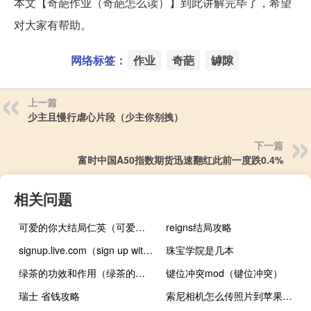
本文【奇葩作业（奇葩怎么读）】到此讲解完毕了，希望
对大家有帮助。
网络标签：
作业
奇葩
罅隙
上一篇
少主且慢行虐心片段（少主你别拽）
下一篇
富时中国A50指数期货迅速翻红此前一度跌0.4%
相关问题
可爱的你大结局仁英（可爱的你大结局）
reigns结局攻略
signup.live.com（sign up with）
珠宝学院是几本
绿茶的功效和作用（绿茶的功效与禁忌）
键位冲突mod（键位冲突）
瑞士 省钱攻略
索尼相机怎么传照片到苹果手机（索尼相机怎么样）