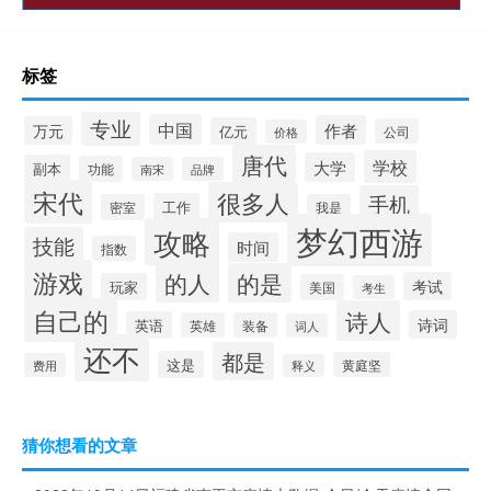
标签
专业
中国
作者
万元
亿元
公司
价格
唐代
学校
大学
副本
功能
南宋
品牌
宋代
很多人
手机
工作
密室
我是
梦幻西游
攻略
技能
时间
指数
游戏
的人
的是
考试
玩家
美国
考生
自己的
诗人
诗词
英语
英雄
装备
词人
还不
都是
这是
黄庭坚
费用
释义
猜你想看的文章