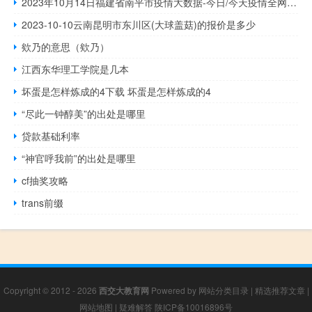
2023年10月14日福建省南平市疫情大数据-今日/今天疫情全网搜索最新实时消息动态情况通知播报
2023-10-10云南昆明市东川区(大球盖菇)的报价是多少
欸乃的意思（欸乃）
江西东华理工学院是几本
坏蛋是怎样炼成的4下载 坏蛋是怎样炼成的4
“尽此一钟醇美”的出处是哪里
贷款基础利率
“神官呼我前”的出处是哪里
cf抽奖攻略
trans前缀
Copyright © 2012 - 2026
西交大教育网
Powered by
网站分类目录
|
精选推荐文章
|
网站地图
|
疑难解答
陕ICP备10016896号