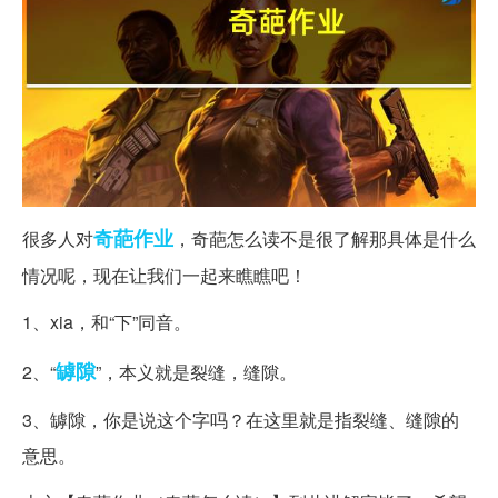
奇葩
作业
很多人对
，奇葩怎么读不是很了解那具体是什么
情况呢，现在让我们一起来瞧瞧吧！
1、xia，和“下”同音。
罅隙
2、“
”，本义就是裂缝，缝隙。
3、罅隙，你是说这个字吗？在这里就是指裂缝、缝隙的
意思。