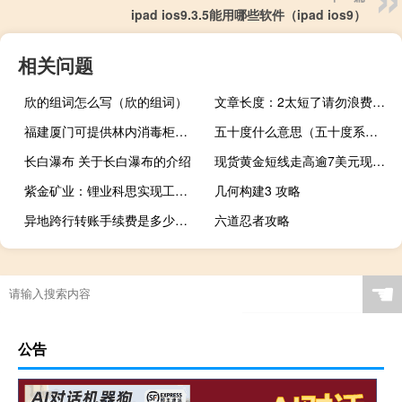
ipad ios9.3.5能用哪些软件（ipad ios9）
相关问题
欣的组词怎么写（欣的组词）
文章长度：2太短了请勿浪费资源
福建厦门可提供林内消毒柜维修服务地址在哪
五十度什么意思（五十度系列）
长白瀑布 关于长白瀑布的介绍
现货黄金短线走高逾7美元现报1922.61美元/盎司
紫金矿业：锂业科思实现工艺突破 盐田晒卤效率倍增
几何构建3 攻略
异地跨行转账手续费是多少（异地跨行转账手续费）
六道忍者攻略
☚
公告