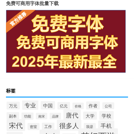
免费可商用字体批量下载
标签
专业
中国
作者
万元
亿元
公司
价格
唐代
学校
大学
副本
功能
南宋
品牌
宋代
很多人
手机
工作
密室
我是