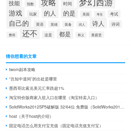
梦幻西游
攻略
技能
时间
指数
游戏
的人
的是
考试
玩家
美国
考生
自己的
诗人
诗词
英语
英雄
装备
词人
还不
都是
这是
黄庭坚
费用
释义
猜你想看的文章
twom副本攻略
“岂知中道间”的出处是哪里
墨西哥比索兑美元汇率跌超1%
淘宝特价版商家入驻入口在哪里（淘宝特卖入口）
SolidWorks2012SP5破解版 32/64位 免费版（SolidWorks2012SP5破解版 32/64位 免费版功能简介）
host（关于host的介绍）
固定电话怎么用支付宝充值（固定电话充值支付宝）