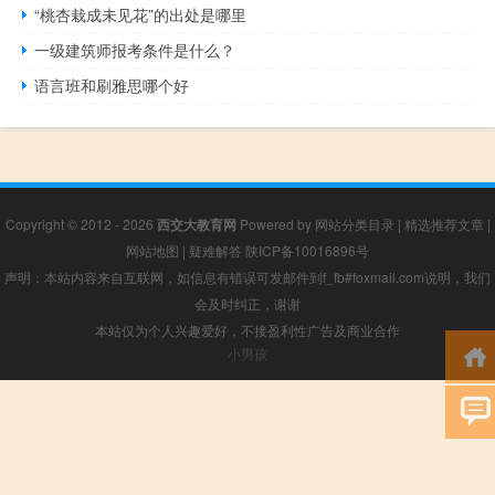
“桃杏栽成未见花”的出处是哪里
一级建筑师报考条件是什么？
语言班和刷雅思哪个好
Copyright © 2012 - 2026
西交大教育网
Powered by
网站分类目录
|
精选推荐文章
|
网站地图
|
疑难解答
陕ICP备10016896号
声明：本站内容来自互联网，如信息有错误可发邮件到f_fb#foxmail.com说明，我们
会及时纠正，谢谢
本站仅为个人兴趣爱好，不接盈利性广告及商业合作
小男孩