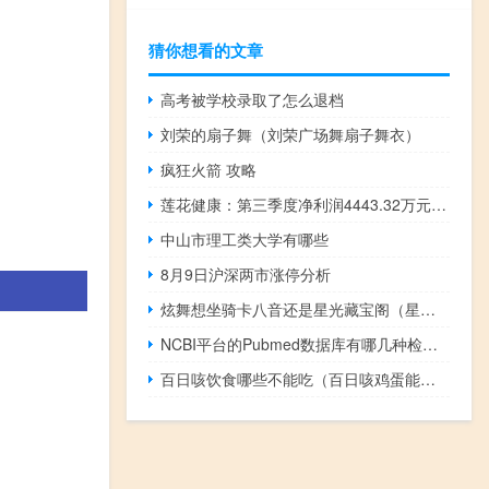
猜你想看的文章
高考被学校录取了怎么退档
刘荣的扇子舞（刘荣广场舞扇子舞衣）
疯狂火箭 攻略
莲花健康：第三季度净利润4443.32万元 同比增162.82%
中山市理工类大学有哪些
8月9日沪深两市涨停分析
炫舞想坐骑卡八音还是星光藏宝阁（星空炫舞卡八音盒挂）
NCBI平台的Pubmed数据库有哪几种检索入口
百日咳饮食哪些不能吃（百日咳鸡蛋能不能吃）