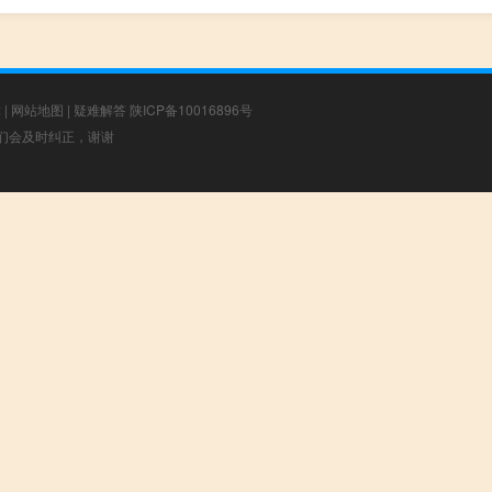
章
|
网站地图
|
疑难解答
陕ICP备10016896号
，我们会及时纠正，谢谢