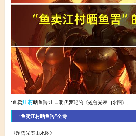
江村
“鱼卖
晒鱼罟”出自明代罗玘的《题曾光表山水图》。
“鱼卖江村晒鱼罟”全诗
《题曾光表山水图》