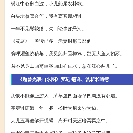
横江中心翻白波，小儿船尾发棹歌。
白头老翁喜奈何，我有嘉客新相过。
十年不见鬓较皤，矢口论事如悬河。
《黄庭》一卷读已多，老妻肘翁云靡他。
翁呼濯釜烧稿苇，我见船归置樽簋，岂无大鱼大如豕。
君不见良工画翁画客画山亦画水，意在江心两儿子。
《题曾光表山水图》罗玘 翻译、赏析和诗意
我恨不能像上游人，茅草屋四面墙壁四周没有邻居。
茅穿过雨漏一年一捆，松叶为原来沙为垫。
大儿五再催解开缆绳，离开时天还暗冥冥之中。
年老的妻子跑出来喊孩子，大孩子小孩子下被磡。