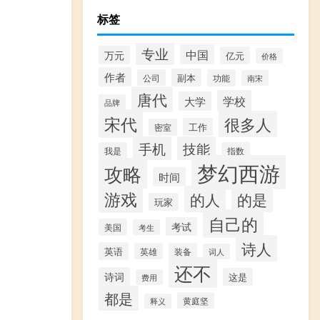
标签
专业
中国
万元
亿元
价格
作者
副本
公司
功能
南宋
唐代
学校
大学
品牌
宋代
很多人
工作
密室
手机
技能
我是
指数
梦幻西游
攻略
时间
游戏
的人
的是
玩家
自己的
考试
美国
考生
诗人
英语
英雄
装备
词人
还不
诗词
这是
费用
都是
黄庭坚
释义