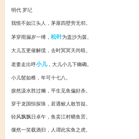
明代 罗玘
我恨不如江头人，茅屋四壁旁无邻。
松叶
茅穿雨漏岁一缚，
为盖沙为茵。
大儿五更催解缆，去时冥冥天尚暗。
小儿
老妻走出呼
，大儿小儿下幽磡。
小儿髻如椎，年可十七八。
捩然汲水胜过獭，平生见鱼偏好杀。
穿于龙国恒探珠，若遇鲛人敢笞挞。
轻风飘飘日卓午，鱼卖江村晒鱼罟。
偃然一笑载酒归，人谓此实鱼之虎。