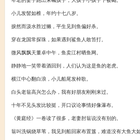
小儿发髻如椎，年约十七八岁。
捩然而汲水胜过獭，平生见到鱼偏好杀。
穿在龙国常探珠，如果遇到鲨鱼人敢笞打。
微风飘飘天董卓中午，鱼卖江村晒鱼网。
静静地一笑带着酒回到，人们认为这是鱼的老虎。
横江中心翻白浪，小儿船尾发棹歌。
白头老翁高兴怎么办，我有好朋友刚刚来过。
十年不见头发比较挺，开口议论事情好像瀑布。
《黄庭经》一卷读了很多，老妻肘翁说没有别的。
翁叫洗锅烧草苇，我见到船回家布置簋，难道没有大鱼大