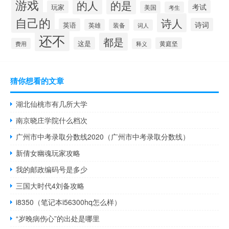
游戏
的人
的是
考试
玩家
美国
考生
自己的
诗人
诗词
英语
英雄
装备
词人
还不
都是
这是
黄庭坚
费用
释义
猜你想看的文章
湖北仙桃市有几所大学
南京晓庄学院什么档次
广州市中考录取分数线2020（广州市中考录取分数线）
新倩女幽魂玩家攻略
我的邮政编码号是多少
三国大时代4刘备攻略
i8350（笔记本i56300hq怎么样）
“岁晚病伤心”的出处是哪里