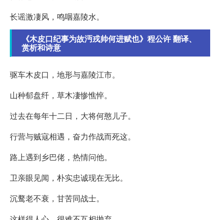
长谣激凄风，鸣咽嘉陵水。
《木皮口纪事为故沔戎帅何进赋也》程公许 翻译、
赏析和诗意
驱车木皮口，地形与嘉陵江市。
山种郁盘纤，草木凄惨憔悴。
过去在每年十二日，大将何憨儿子。
行营与贼寇相遇，奋力作战而死这。
路上遇到乡巴佬，热情问他。
卫亲眼见闻，朴实忠诚现在无比。
沉鹜老不衰，甘苦同战士。
这样得人心，很难不互相抛弃。