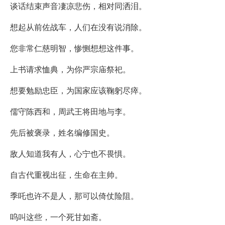
谈话结束声音凄凉悲伤，相对同洒泪。
想起从前佐战车，人们在没有说消除。
您非常仁慈明智，惨恻想想这件事。
上书请求恤典，为你严宗庙祭祀。
想要勉励忠臣，为国家应该鞠躬尽瘁。
儒守陈西和，周武王将田地与李。
先后被褒录，姓名编修国史。
敌人知道我有人，心宁也不畏惧。
自古代重视出征，生命在主帅。
季吒也许不是人，那可以倚仗险阻。
呜叫这些，一个死甘如斋。