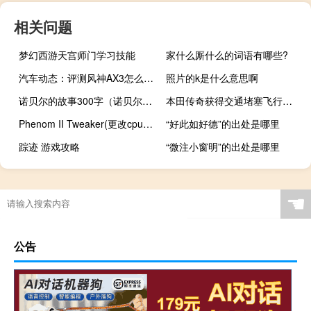
相关问题
梦幻西游天宫师门学习技能
家什么厮什么的词语有哪些?
汽车动态：评测风神AX3怎么样及江淮瑞风S5多少钱
照片的k是什么意思啊
诺贝尔的故事300字（诺贝尔的故事）
本田传奇获得交通堵塞飞行员与新的三级能力传感精英套件
Phenom II Tweaker(更改cpu信息) 1.1 绿色版（Phenom II Tweaker(更改cpu信息) 1.1 绿色版功能简介）
“好此如好德”的出处是哪里
踪迹 游戏攻略
“微注小窗明”的出处是哪里
☚
公告