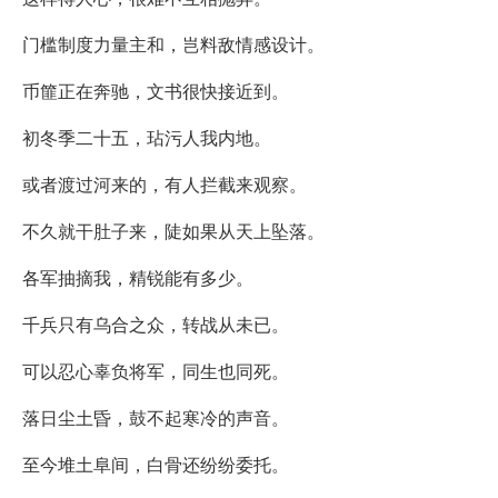
门槛制度力量主和，岂料敌情感设计。
币篚正在奔驰，文书很快接近到。
初冬季二十五，玷污人我内地。
或者渡过河来的，有人拦截来观察。
不久就干肚子来，陡如果从天上坠落。
各军抽摘我，精锐能有多少。
千兵只有乌合之众，转战从未已。
可以忍心辜负将军，同生也同死。
落日尘土昏，鼓不起寒冷的声音。
至今堆土阜间，白骨还纷纷委托。