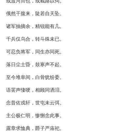
或渡河而也，或截路以伺。
俄然干腹来，陡若自天坠。
诸军抽摘余，精锐能有几。
千兵仅乌合，转斗殊未已。
可忍负将军，同生亦同死。
落日尘土昏，鼓寒声不起。
至今堆阜间，白骨犹纷委。
语罢声悽哽，相顾同洒泪。
念昔佐戎轩，世屯未云弭。
主公极仁明，惨恻念此事。
露章求恤典，爵子严庙祀。