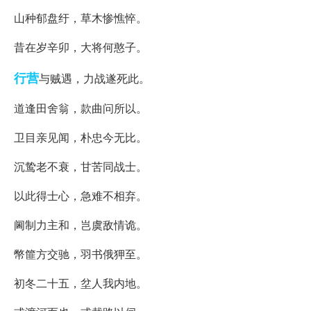
山种郁盘纡，草木惨憔悴。
昔在岁辛卯，大将何憨子。
行营
与贼遇，力战遂死此。
道逢田舍翁，款曲问所以。
卫目亲见闻，朴忠今无比。
沉鸷老不衰，甘苦同战士。
以此得士心，急难不相弃。
阃制力主和，岂虞敌情诡。
幣篚方交驰，羽书俄狎至。
初冬二十五，坌人我内地。