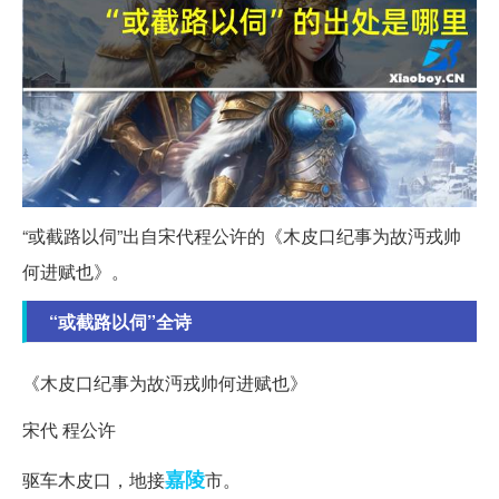
“或截路以伺”出自宋代程公许的《木皮口纪事为故沔戎帅
何进赋也》。
“或截路以伺”全诗
《木皮口纪事为故沔戎帅何进赋也》
宋代 程公许
嘉陵
驱车木皮口，地接
市。