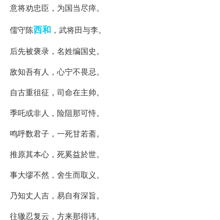
意将劝忠臣，为国当尽瘁。
西和
儒守陈
，武将田与李。
后先被褒录，名姓编国史。
敌知吾有人，心宁不畏忌。
自古重徂征，司命在主帅。
季吒或非人，险阻那可恃。
鸣呼数君子，一死甘若斋。
推原其本心，死奚益於世。
事大缪不然，舍生而取义。
乃知丈人吉，易自有深旨。
往辙忍复云，方来那得讳。