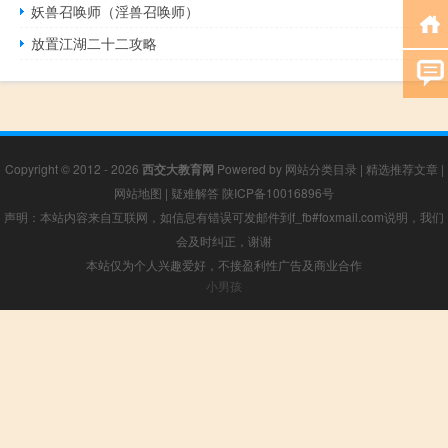
妖兽召唤师（淫兽召唤师）
放置江湖二十二攻略
Copyright © 2012 - 2026
西交大教育网
Powered by
网站分类目录
|
精选推荐文章
|
网站地图
|
疑难解答
陕ICP备10016896号
声明：本站内容来自互联网，如信息有错误可发邮件到f_fb#foxmail.com说明，我们
会及时纠正，谢谢
本站仅为个人兴趣爱好，不接盈利性广告及商业合作
小男孩