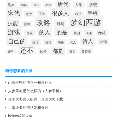
唐代
学校
大学
副本
功能
南宋
品牌
宋代
很多人
手机
工作
密室
我是
梦幻西游
攻略
技能
时间
指数
游戏
的人
的是
考试
玩家
美国
考生
自己的
诗人
诗词
英语
英雄
装备
词人
还不
都是
这是
黄庭坚
费用
释义
猜你想看的文章
山随平野尽的下一句是什么
人参果树是什么样的（人参果树）
开国大典真人照片（开国大典下载）
小微企业如何认定和办理
below成就攻略