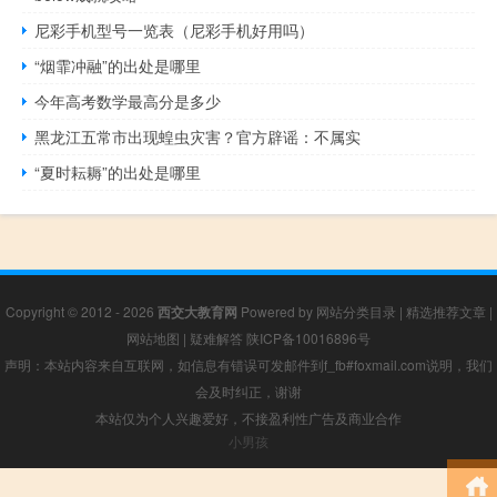
尼彩手机型号一览表（尼彩手机好用吗）
“烟霏冲融”的出处是哪里
今年高考数学最高分是多少
黑龙江五常市出现蝗虫灾害？官方辟谣：不属实
“夏时耘耨”的出处是哪里
Copyright © 2012 - 2026
西交大教育网
Powered by
网站分类目录
|
精选推荐文章
|
网站地图
|
疑难解答
陕ICP备10016896号
声明：本站内容来自互联网，如信息有错误可发邮件到f_fb#foxmail.com说明，我们
会及时纠正，谢谢
本站仅为个人兴趣爱好，不接盈利性广告及商业合作
小男孩