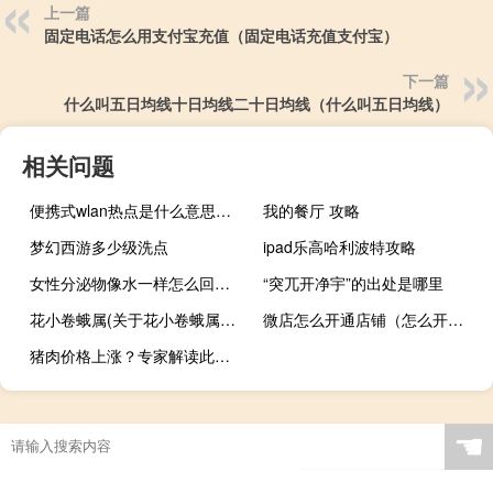
上一篇
固定电话怎么用支付宝充值（固定电话充值支付宝）
下一篇
什么叫五日均线十日均线二十日均线（什么叫五日均线）
相关问题
便携式wlan热点是什么意思（便携式wlan热点是什么）
我的餐厅 攻略
梦幻西游多少级洗点
ipad乐高哈利波特攻略
女性分泌物像水一样怎么回事（水样白带是怎么回事）
“突兀开净宇”的出处是哪里
花小卷蛾属(关于花小卷蛾属简述)
微店怎么开通店铺（怎么开通微店）
猪肉价格上涨？专家解读此乃阶段现象
☚