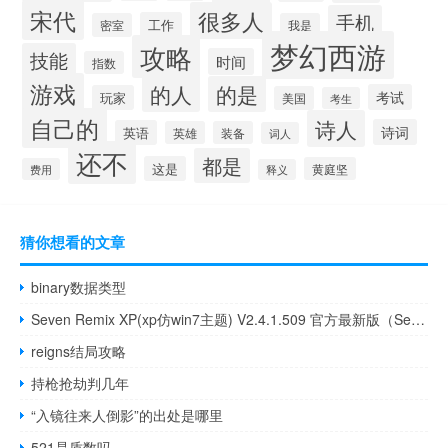
宋代
很多人
手机
工作
密室
我是
梦幻西游
攻略
技能
时间
指数
游戏
的人
的是
考试
玩家
美国
考生
自己的
诗人
诗词
英语
英雄
装备
词人
还不
都是
这是
黄庭坚
费用
释义
猜你想看的文章
binary数据类型
Seven Remix XP(xp仿win7主题) V2.4.1.509 官方最新版（Seven Remix XP(xp仿win7主题) V2.4.1.509 官方最新版功能简介）
reigns结局攻略
持枪抢劫判几年
“入镜往来人倒影”的出处是哪里
521是质数吗