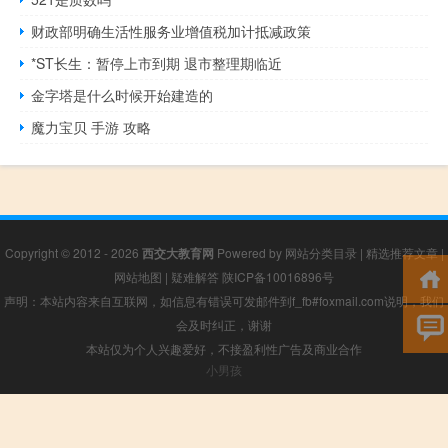
财政部明确生活性服务业增值税加计抵减政策
*ST长生：暂停上市到期 退市整理期临近
金字塔是什么时候开始建造的
魔力宝贝 手游 攻略
Copyright © 2012 - 2026
西交大教育网
Powered by
网站分类目录
|
精选推荐文章
|
网站地图
|
疑难解答
陕ICP备10016896号
声明：本站内容来自互联网，如信息有错误可发邮件到f_fb#foxmail.com说明，我们
会及时纠正，谢谢
本站仅为个人兴趣爱好，不接盈利性广告及商业合作
小男孩