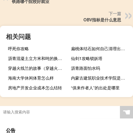
铁路哪个院校好就业
下一篇
OBV指标是什么意思
相关问题
呼死你攻略
扁桃体结石如何自己清理出来（扁桃体结石如何取出）
沥青混凝土立方米和吨的换算公式（沥青混凝土立方换算吨）
仙剑1攻略锁妖塔
穿越火线兰的故事（穿越火线兰被折磨）
沥青路面怕水吗
海南大学休闲体育怎么样
内蒙古建筑职业技术学院是民办还是公办
房地产开发企业成本怎么结转
“俱来作者人”的出处是哪里
☚
公告