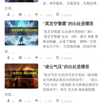
发，有怀载殷。 乐盈而反，礼顺其禋。
立清...
jzl
11-24
0
360
文章列表
“莫言空警露”的出处是哪里
“莫言空警露”出自唐代李峤的《鹤》。
“莫言空警露”全诗 《鹤》 唐代 李峤 黄
鹤远联翩，从鸾下紫烟。 翱翔一万里，
来去几千年。 已憩青田侧，时游丹禁
前。 ...
jzl
11-24
0
462
文章列表
“凌云气压”的出处是哪里
“凌云气压”出自宋代吴文英的《宴清都·
送马林屋赴南宫分韵得动字》。 “凌云
气压”全诗 《宴清都·送马林屋赴南宫分
韵得动字》 宋代 吴文英 柳色春阴重。
东风...
jzl
11-24
0
189
文章列表