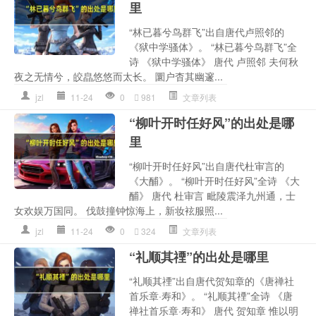
里
“林已暮兮鸟群飞”出自唐代卢照邻的
《狱中学骚体》。 “林已暮兮鸟群飞”全
诗 《狱中学骚体》 唐代 卢照邻 夫何秋
夜之无情兮，皎皛悠悠而太长。 圜户杳其幽邃...
jzl
11-24
0
981
文章列表
“柳叶开时任好风”的出处是哪
里
“柳叶开时任好风”出自唐代杜审言的
《大酺》。 “柳叶开时任好风”全诗 《大
酺》 唐代 杜审言 毗陵震泽九州通，士
女欢娱万国同。 伐鼓撞钟惊海上，新妆袨服照...
jzl
11-24
0
324
文章列表
“礼顺其禋”的出处是哪里
“礼顺其禋”出自唐代贺知章的《唐禅社
首乐章·寿和》。 “礼顺其禋”全诗 《唐
禅社首乐章·寿和》 唐代 贺知章 惟以明