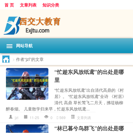
首 页
文章列表
知识分类
网站导航
>
作者“jzl”的文章
“忙趁东风放纸鸢”的出处是哪
里
“忙趁东风放纸鸢”出自清代高鼎的《村
居》。 “忙趁东风放纸鸢”全诗 《村居》
清代 高鼎 草长莺飞二月天，拂堤杨柳
醉春烟。 儿童散学归来早，忙趁东风放纸鸢...
jzl
11-25
0
569
文章列表
“林已暮兮鸟群飞”的出处是哪