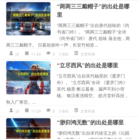
“两两三三戴帽子”的出处是哪
里
“两两三三戴帽子”出自唐代祖咏的《尚
书省门吟》。 “两两三三戴帽子”全诗
《尚书省门吟》 唐代 祖咏 落去他，两
两三三戴帽子。 日暮祖侯吟一声，长安竹柏皆...
jzl
11-24
0
862
文章列表
“立尽西风”的出处是哪里
“立尽西风”出自宋代杨景的《婆罗门
外》。 “立尽西风”全诗 《婆罗门外》
宋代 杨景 帐云暮卷，漏声不到小帘
栊。 银汉夜洗晴空。 皓月堂轩高挂，
秋入广寒宫。...
jzl
11-24
0
943
文章列表
“渺归鸿无数”的出处是哪里
“渺归鸿无数”出自宋代徐宝之的《沁园