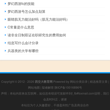
梦幻西游fc的技能
梦幻西游号怎么加点划算
眼睛肌无力能治好吗（肌无力能治好吗）
C常量是什么意思
读非全日制双证在职研究生的费用如何
结息写什么会计分录
兵器类的大学有哪些
Copyright © 2012 - 2026
西交大教育网
Powered by
网站分类目录
|
精选推荐文章
|
网站地图
|
疑难解答
陕ICP备10016896号
声明：本站内容来自互联网，如信息有错误可发邮件到f_fb#foxmail.com说明，我们
会及时纠正，谢谢
本站仅为个人兴趣爱好，不接盈利性广告及商业合作