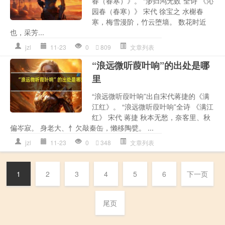
春（春寒）》。 “渺归鸿无数”全诗 《沁
园春（春寒）》 宋代 徐宝之 水榭春
寒，梅雪漫阶，竹云堕墙。 数花时近
也，采芳...
jzl
11-23
0
809
文章列表
“浪远微听葭叶响”的出处是哪
里
“浪远微听葭叶响”出自宋代蒋捷的《满
江红》。 “浪远微听葭叶响”全诗 《满江
红》 宋代 蒋捷 秋本无愁，奈客里、秋
偏岑寂。 身老大、忄欠敲秦缶，懒移陶甓。 ...
jzl
11-23
0
348
文章列表
1
2
3
4
5
6
下一页
尾页