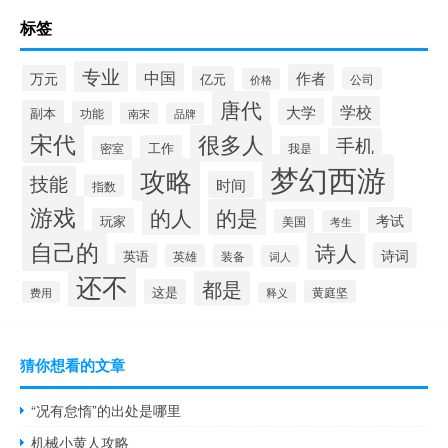
标签
专业
中国
作者
万元
亿元
公司
价格
唐代
学校
大学
副本
功能
南宋
品牌
宋代
很多人
手机
工作
密室
我是
梦幻西游
攻略
技能
时间
指数
游戏
的人
的是
考试
玩家
美国
考生
自己的
诗人
诗词
英语
英雄
装备
词人
还不
都是
这是
黄庭坚
费用
释义
猜你想看的文章
“况有怠惰”的出处是哪里
机械小黄人攻略