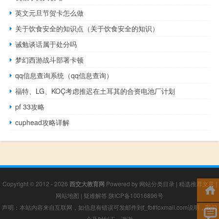
英文元旦节贺卡怎么做
关于饮食安全的知识点（关于饮食安全的知识）
诫勉谈话属于处分吗
梦幻西游战斗部署卡顿
qq信息查询系统（qq信息查询）
福特、LG、KOÇ考虑推迟在土耳其的合资电池厂计划
pf 33攻略
cuphead攻略详解
Copyright © 2012 - 2026
西交大教育网
Powered by
网站分类目录
|
精选推荐文章
|
网站地图
|
疑难解答
陕ICP备10016896号
声明：本站内容来自互联网，如信息有错误可发邮件到f_fb#foxmail.com说明，我们
会及时纠正，谢谢