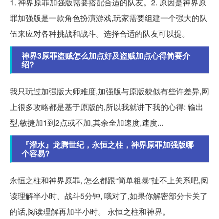
1. 神界原罪加强版需要搭配合适的队友。2. 原因是神界原
罪加强版是一款角色扮演游戏,玩家需要组建一个强大的队
伍来应对各种挑战和战斗。选择合适的队友可以提。
神界3原罪盗贼怎么加点好及盗贼加点心得简要介
绍?
我只玩过加强版大师难度,加强版与原版貌似有些许差异,网
上很多攻略都是基于原版的,所以我就讲下我的心得: 输出
型,敏捷加1到2点或不加,其余全加速度,速度...
『灌水』龙腾世纪，永恒之柱，神界原罪加强版哪
个容易?
永恒之柱和神界原罪, 怎么都跟“简单粗暴”扯不上关系吧,阅
读理解半小时、战斗5分钟, 哦对了,如果你解密部分卡关了
的话,阅读理解再加半小时。 永恒之柱和神界。