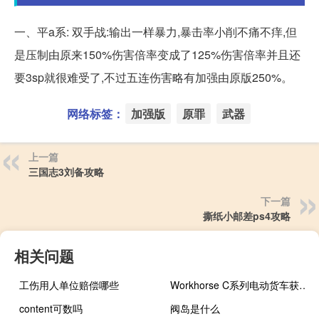
一、平a系: 双手战:输出一样暴力,暴击率小削不痛不痒,但
是压制由原来150%伤害倍率变成了125%伤害倍率并且还
要3sp就很难受了,不过五连伤害略有加强由原版250%。
网络标签：
加强版
原罪
武器
上一篇
三国志3刘备攻略
下一篇
撕纸小邮差ps4攻略
相关问题
工伤用人单位赔偿哪些
Workhorse C系列电动货车获得EPA合格证书
content可数吗
阀岛是什么