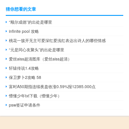
猜你想看的文章
“顺尔成德”的出处是哪里
infinite pool 攻略
桃花一簇开无主可爱深红爱浅红表达出诗人的哪些情感
“元是同心友聚头”的出处是哪里
爱丝aiss超清图库（爱丝aiss超清）
轩辕传说1.4攻略
保卫萝卜2攻略 58
富时A50期指连续夜盘收涨0.59%报12385.000点
懵懂少年txt下载（懵懂少年）
psw签证申请条件