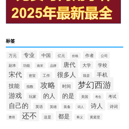
标签
专业
中国
作者
万元
亿元
公司
价格
唐代
学校
大学
副本
功能
南宋
品牌
宋代
很多人
手机
工作
密室
我是
梦幻西游
攻略
技能
时间
指数
游戏
的人
的是
考试
玩家
美国
考生
自己的
诗人
诗词
英语
英雄
装备
词人
还不
都是
这是
黄庭坚
费用
释义