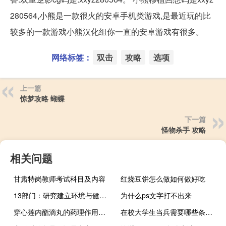
280564,小熊是一款很火的安卓手机类游戏,是最近玩的比
较多的一款游戏小熊汉化组你一直的安卓游戏有很多。
网络标签：
双击
攻略
选项
上一篇
惊梦攻略 蝴蝶
下一篇
怪物杀手 攻略
相关问题
甘肃特岗教师考试科目及内容
红烧豆饼怎么做如何做好吃
13部门：研究建立环境与健康调查和风险评估制度
为什么ps文字打不出来
穿心莲内酯滴丸的药理作用（穿心莲内酯滴丸的功效与作用）
在校大学生当兵需要哪些条件（在校大学生当兵条件）