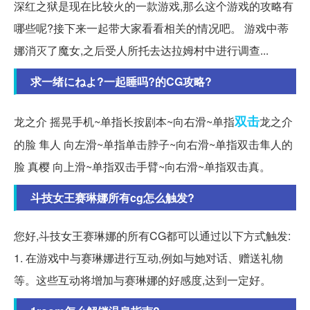
深红之狱是现在比较火的一款游戏,那么这个游戏的攻略有
哪些呢?接下来一起带大家看看相关的情况吧。 游戏中蒂
娜消灭了魔女,之后受人所托去达拉姆村中进行调查...
求一绪にねよ?一起睡吗?的CG攻略?
双击
龙之介 摇晃手机~单指长按剧本~向右滑~单指
龙之介
的脸 隼人 向左滑~单指单击脖子~向右滑~单指双击隼人的
脸 真樱 向上滑~单指双击手臂~向右滑~单指双击真。
斗技女王赛琳娜所有cg怎么触发?
您好,斗技女王赛琳娜的所有CG都可以通过以下方式触发:
1. 在游戏中与赛琳娜进行互动,例如与她对话、赠送礼物
等。这些互动将增加与赛琳娜的好感度,达到一定好。