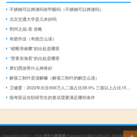
不锈钢可以烤漆吗有甲醛吗（不锈钢可以烤漆吗）
北京交通大学是几本好吗
荆州之战-壹 攻略
奇葩作业（奇葩怎么读）
“磴断滑难攀”的出处是哪里
“焚香东海君”的出处是哪里
梦幻西游带什么神兽好
解落三秋叶是读解嘛（解落三秋叶的解怎么读）
卫健委：2022年出生906万人二孩占比38.9% 三孩以上占比15.0%
报考双证在职研究生的复试需要满足哪些条件
Copyright © 2012 - 2026
西交大教育网
Powered by
网站分类目录
|
精选推荐文章
|