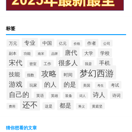
标签
专业
中国
作者
万元
亿元
公司
价格
唐代
学校
大学
副本
功能
南宋
品牌
宋代
很多人
手机
工作
密室
我是
梦幻西游
攻略
技能
时间
指数
游戏
的人
的是
考试
玩家
美国
考生
自己的
诗人
诗词
英语
英雄
装备
词人
还不
都是
这是
黄庭坚
费用
释义
猜你想看的文章