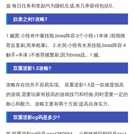
放 每日任务和奖励均为随机生成,有几率获得包括S。
奴隶之剑1攻略?
1.贼窝:小怪有中毒技能,boss阵容:2个小怪+1本体 (前期推
荐反复刷,简单粗暴)。 2.水洞:小怪有水系技能,boss阵容:4
触手+本体 (不推荐频繁刷,因为boss战... 1.贼。
双重逆影1.5攻略?
攻略存在但并不容易实现。 双重逆影1.5是一款难度很高
的游戏,需要玩家有较高的游戏技巧和经验,同时需要一定的
耐心和毅力。攻略主要有两个方面:提高自身实力。
双重逆影cg码是多少?
答:双重逆影cg码是:xxyz280564。 小熊移植回想码是xxyz