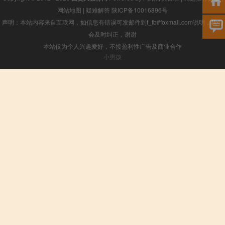
网站地图
|
疑难解答
陕ICP备10016896号
声明：本站内容来自互联网，如信息有错误可发邮件到f_fb#foxmail.com说明，我们
会及时纠正，谢谢
本站仅为个人兴趣爱好，不接盈利性广告及商业合作
小男孩