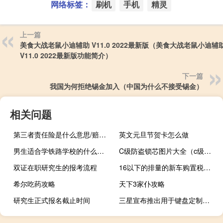
网络标签：
刷机
手机
精灵
上一篇
美食大战老鼠小迪辅助 V11.0 2022最新版（美食大战老鼠小迪辅
V11.0 2022最新版功能简介）
下一篇
我国为何拒绝锡金加入（中国为什么不接受锡金）
相关问题
第三者责任险是什么意思/赔偿范围/多少钱（第三责任险是什么意思）
英文元旦节贺卡怎么做
男生适合学铁路学校的什么专业
C级防盗锁芯图片大全（c级防盗锁）
双证在职研究生的报考流程
16以下的排量的新车购置税是多少
希尔吃药攻略
天下3家仆攻略
研究生正式报名截止时间
三星宣布推出用于键盘定制的新Goodlock模块