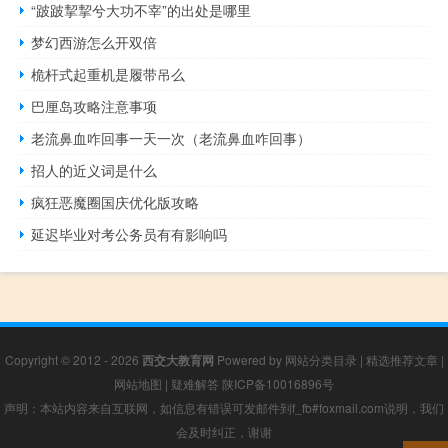
“跛跛挈挈兮大功不宰”的出处是哪里
梦幻西游怎么开双倍
桅杆式起重机是履带吊么
巴厘岛攻略注意事项
老流鼻血咋回事一天一次（老流鼻血咋回事）
招人的近义词是什么
疯狂恶魔圈国庆优化版攻略
延迟毕业对考公务员有有影响吗
Copyright © 2012 - 2026
西交大教育网
Powered by
网站分类目录
|
精选推荐文章
|
网站地图
|
疑难解答
陕ICP备10016896号
声明：本站内容来自互联网，如信息有错误可发邮件到f_fb#foxmail.com说明，我们
会及时纠正，谢谢