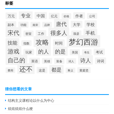
标签
专业
中国
作者
万元
亿元
公司
价格
唐代
学校
大学
副本
功能
南宋
品牌
宋代
很多人
手机
工作
密室
我是
梦幻西游
攻略
技能
时间
指数
游戏
的人
的是
考试
玩家
美国
考生
自己的
诗人
诗词
英语
英雄
装备
词人
还不
都是
这是
黄庭坚
费用
释义
猜你想看的文章
结构主义课程论以什么为中心
炫炫炫炫什么梗