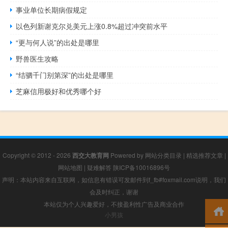
事业单位长期病假规定
以色列新谢克尔兑美元上涨0.8%超过冲突前水平
“更与何人说”的出处是哪里
野兽医生攻略
“结驷千门别第深”的出处是哪里
芝麻信用极好和优秀哪个好
Copyright © 2012 - 2026
西交大教育网
Powered by
网站分类目录
|
精选推荐文章
|
网站地图
|
疑难解答
陕ICP备10016896号
声明：本站内容来自互联网，如信息有错误可发邮件到f_fb#foxmail.com说明，我们
会及时纠正，谢谢
本站仅为个人兴趣爱好，不接盈利性广告及商业合作
小男孩