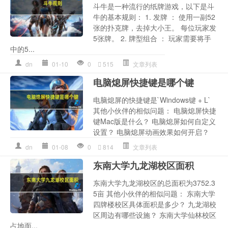
斗牛是一种流行的纸牌游戏，以下是斗
牛的基本规则： 1. 发牌 ： 使用一副52
张的扑克牌，去掉大小王。 每位玩家发
5张牌。 2. 牌型组合 ： 玩家需要将手
中的5...
dn
01-10
0
515
文章列表
电脑熄屏快捷键是哪个键
电脑熄屏的快捷键是`Windows键 + L`
其他小伙伴的相似问题： 电脑熄屏快捷
键Mac版是什么？ 电脑熄屏如何自定义
设置？ 电脑熄屏动画效果如何开启？
dn
01-08
0
814
文章列表
东南大学九龙湖校区面积
东南大学九龙湖校区的总面积为3752.3
5亩 其他小伙伴的相似问题： 东南大学
四牌楼校区具体面积是多少？ 九龙湖校
区周边有哪些设施？ 东南大学仙林校区
占地面...