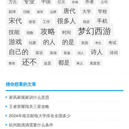
专业
中国
作者
万元
亿元
公司
价格
唐代
学校
大学
副本
功能
南宋
品牌
宋代
很多人
手机
工作
密室
我是
梦幻西游
攻略
技能
时间
指数
游戏
的人
的是
考试
玩家
美国
考生
自己的
诗人
诗词
英语
英雄
装备
词人
还不
都是
这是
黄庭坚
费用
释义
猜你想看的文章
家风家规家训什么意思
王者荣耀闯关三星攻略
2024年南京邮电大学排名全国多少
杭州跑滴滴需要什么条件