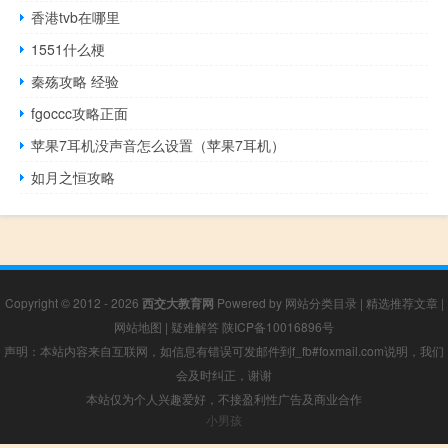
香港tvb在哪里
1551什么梗
秦殇攻略 经验
fgoccc攻略正面
苹果7耳机没声音怎么设置（苹果7耳机）
如月之恒攻略
Copyright © 2012 - 2026
西交大教育网
Powered by
网站分类目录
|
精选推荐文章
|
网站地图
|
疑难解答
陕ICP备10016896号
声明：本站内容来自互联网，如信息有错误可发邮件到f_fb#foxmail.com说明，我们
会及时纠正，谢谢
本站仅为个人兴趣爱好，不接盈利性广告及商业合作
小男孩