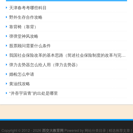
天津春考考哪些科目
野外生存合作攻略
靠背椅（靠背）
弹弹堂神风攻略
股票顾问需要什么条件
我国社会保险改革的基本思路（简述社会保险制度的改革与完善的原则）
弹力去势器怎么给人用（弹力去势器）
婚检怎么申请
黄油找攻略
“并吞宇宙青”的出处是哪里
Copyright © 2012 - 2026
西交大教育网
Powered by
网站分类目录
|
精选推荐文章
|