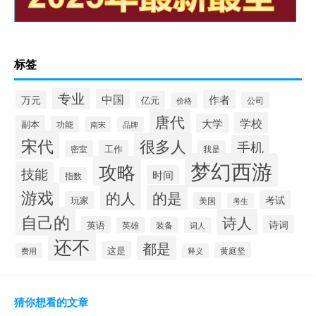
标签
专业
中国
作者
万元
亿元
公司
价格
唐代
学校
大学
副本
功能
南宋
品牌
宋代
很多人
手机
工作
密室
我是
梦幻西游
攻略
技能
时间
指数
游戏
的人
的是
考试
玩家
美国
考生
自己的
诗人
诗词
英语
英雄
装备
词人
还不
都是
这是
黄庭坚
费用
释义
猜你想看的文章