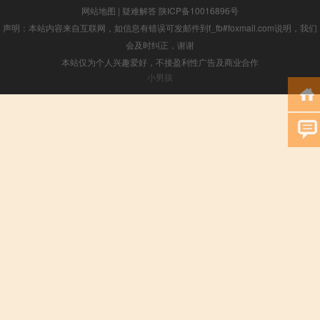
网站地图
|
疑难解答
陕ICP备10016896号
声明：本站内容来自互联网，如信息有错误可发邮件到f_fb#foxmail.com说明，我们
会及时纠正，谢谢
本站仅为个人兴趣爱好，不接盈利性广告及商业合作
小男孩