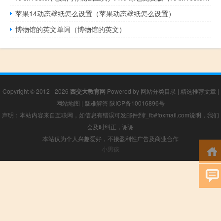
苹果14动态壁纸怎么设置（苹果动态壁纸怎么设置）
博物馆的英文单词（博物馆的英文）
Copyright © 2012 - 2026
西交大教育网
Powered by
网站分类目录
|
精选推荐文章
|
网站地图
|
疑难解答
陕ICP备10016896号
声明：本站内容来自互联网，如信息有错误可发邮件到f_fb#foxmail.com说明，我们
会及时纠正，谢谢
本站仅为个人兴趣爱好，不接盈利性广告及商业合作
小男孩