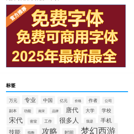
标签
专业
中国
作者
万元
亿元
公司
价格
唐代
学校
大学
副本
功能
南宋
品牌
宋代
很多人
手机
工作
密室
我是
梦幻西游
攻略
技能
时间
指数