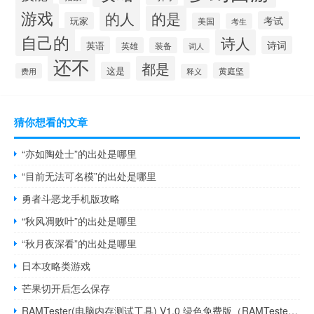
游戏
的人
的是
考试
玩家
美国
考生
自己的
诗人
诗词
英语
英雄
装备
词人
还不
都是
这是
黄庭坚
费用
释义
猜你想看的文章
“亦如陶处士”的出处是哪里
“目前无法可名模”的出处是哪里
勇者斗恶龙手机版攻略
“秋风凋败叶”的出处是哪里
“秋月夜深看”的出处是哪里
日本攻略类游戏
芒果切开后怎么保存
RAMTester(电脑内存测试工具) V1.0 绿色免费版（RAMTester(电脑内存测试工具) V1.0 绿色免费版功能简介）