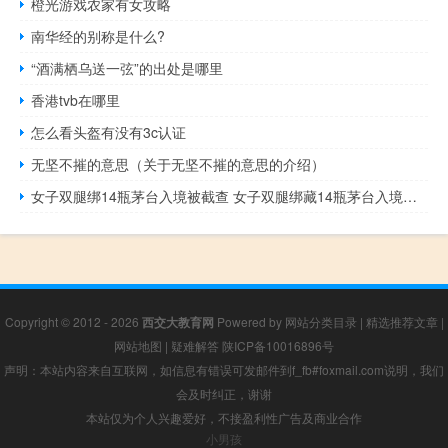
橙光游戏农家有女攻略
南华经的别称是什么?
“酒满栖乌送一弦”的出处是哪里
香港tvb在哪里
怎么看头盔有没有3c认证
无坚不摧的意思（关于无坚不摧的意思的介绍）
女子双腿绑14瓶茅台入境被截查 女子双腿绑藏14瓶茅台入境后续
Copyright © 2012 - 2026
西交大教育网
Powered by
网站分类目录
|
精选推荐文章
|
网站地图
|
疑难解答
陕ICP备10016896号
声明：本站内容来自互联网，如信息有错误可发邮件到f_fb#foxmail.com说明，我们
会及时纠正，谢谢
本站仅为个人兴趣爱好，不接盈利性广告及商业合作
小男孩