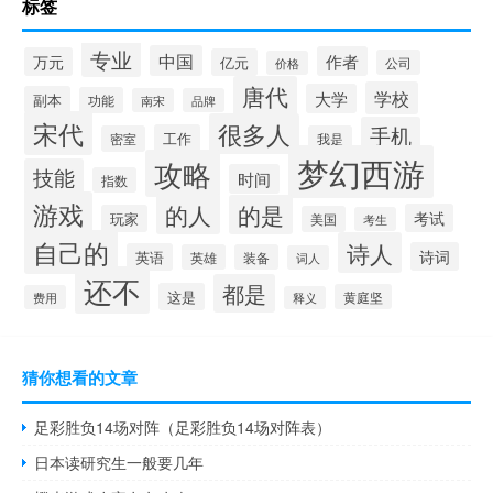
标签
专业
中国
作者
万元
亿元
公司
价格
唐代
学校
大学
副本
功能
南宋
品牌
宋代
很多人
手机
工作
密室
我是
梦幻西游
攻略
技能
时间
指数
游戏
的人
的是
考试
玩家
美国
考生
自己的
诗人
诗词
英语
英雄
装备
词人
还不
都是
这是
黄庭坚
费用
释义
猜你想看的文章
足彩胜负14场对阵（足彩胜负14场对阵表）
日本读研究生一般要几年