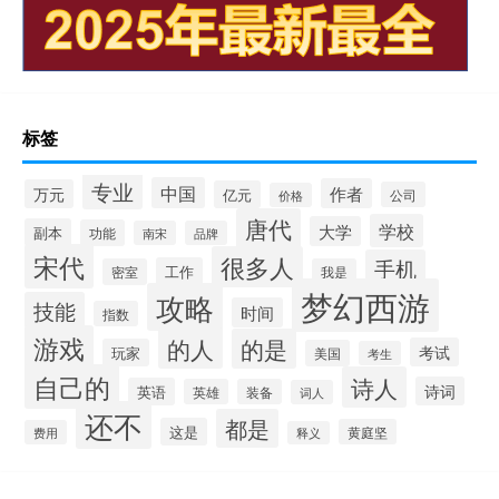
标签
专业
中国
作者
万元
亿元
公司
价格
唐代
学校
大学
副本
功能
南宋
品牌
宋代
很多人
手机
工作
密室
我是
梦幻西游
攻略
技能
时间
指数
游戏
的人
的是
考试
玩家
美国
考生
自己的
诗人
诗词
英语
英雄
装备
词人
还不
都是
这是
黄庭坚
费用
释义