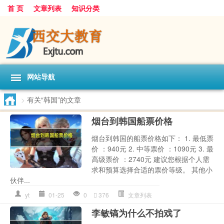
首 页
文章列表
知识分类
网站导航
>
有关“韩国”的文章
烟台到韩国船票价格
烟台到韩国的船票价格如下： 1. 最低票
价 ：940元 2. 中等票价 ：1090元 3. 最
高级票价 ：2740元 建议您根据个人需
求和预算选择合适的票价等级。 其他小
伙伴...
yt
01-25
0
376
文章列表
李敏镐为什么不拍戏了