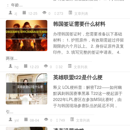
： 年龄...
zj
12-25
0
273
文章列表
韩国签证需要什么材料
办理韩国签证时，您需要准备以下基础
材料： 1. 护照原件，有效期需超过停留
期限的六个月以上。 2. 身份证原件及复
印件。 3. 填写完整的签证申请表。 4.
两张...
hg
12-23
0
32
文章列表
英雄联盟t22是什么梗
释义 LOL梗科普：解密T22——如何幽
默讽刺韩国赛事黑幕 T22这一梗起源于
2022年LPL赛区在参加MSI比赛时，由
于与韩国现场参赛队伍的延迟不同，
引...
yxl
08-04
0
749
文章列表