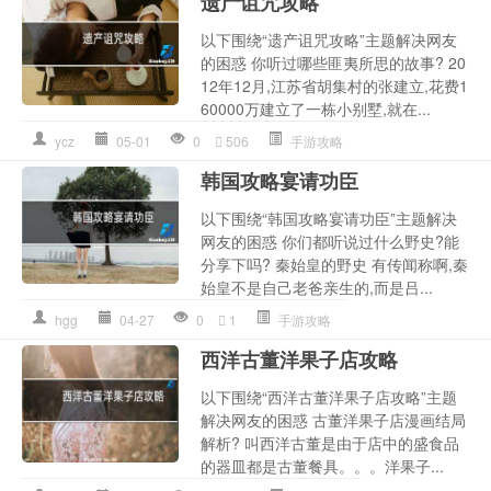
遗产诅咒攻略
以下围绕“遗产诅咒攻略”主题解决网友
的困惑 你听过哪些匪夷所思的故事? 20
12年12月,江苏省胡集村的张建立,花费1
60000万建立了一栋小别墅,就在...
ycz
05-01
0
506
手游攻略
韩国攻略宴请功臣
以下围绕“韩国攻略宴请功臣”主题解决
网友的困惑 你们都听说过什么野史?能
分享下吗? 秦始皇的野史 有传闻称啊,秦
始皇不是自己老爸亲生的,而是吕...
hgg
04-27
0
1
手游攻略
西洋古董洋果子店攻略
以下围绕“西洋古董洋果子店攻略”主题
解决网友的困惑 古董洋果子店漫画结局
解析? 叫西洋古董是由于店中的盛食品
的器皿都是古董餐具。。。洋果子...