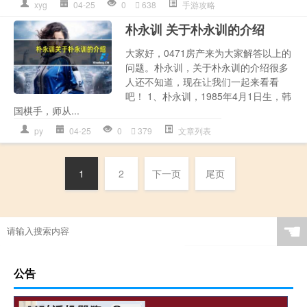
xyg
04-25
0
638
手游攻略
朴永训 关于朴永训的介绍
大家好，0471房产来为大家解答以上的
问题。朴永训，关于朴永训的介绍很多
人还不知道，现在让我们一起来看看
吧！ 1、朴永训，1985年4月1日生，韩
国棋手，师从...
py
04-25
0
379
文章列表
1
2
下一页
尾页
☚
公告