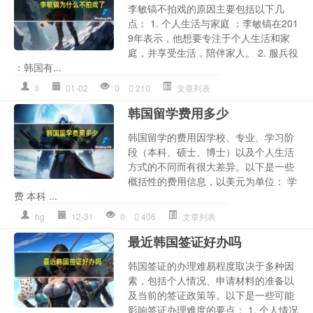
李敏镐不拍戏的原因主要包括以下几
点： 1. 个人生活与家庭 ：李敏镐在201
9年表示，他想要专注于个人生活和家
庭，并享受生活，陪伴家人。 2. 服兵役
：韩国有...
ll
01-02
0
210
文章列表
韩国留学费用多少
韩国留学的费用因学校、专业、学习阶
段（本科、硕士、博士）以及个人生活
方式的不同而有很大差异。以下是一些
概括性的费用信息，以美元为单位： 学
费 本科 ...
hg
12-31
0
406
文章列表
最近韩国签证好办吗
韩国签证的办理难易程度取决于多种因
素，包括个人情况、申请材料的准备以
及当前的签证政策等。以下是一些可能
影响签证办理难度的要点： 1. 个人情况