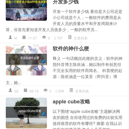
开发多少钱
开发一个软件多少钱 看你是大公司还是
小公司或是个人，一般软件的费用是从
开发人员的质量水平和开发周期来计
算，你首先要知道开发人员值多少，一般的程序员...
kf
11-27
0
707
文章列表
软件的神什么梗
释义 一句话概括此梗的含义：软件的神
指抖音博主陈依涵，她以制作有创意但
不完全实用的软件而闻名。 科普梗的起
源：陈依涵是一位某音（即抖音）博
主，她...
rjd
08-16
0
296
文章列表
apple cube攻略
以下围绕“apple cube攻略”主题解决网
友的困惑 在你使用过的免费的比较实用
值得推荐的软件有哪些? 摘要:在我认识