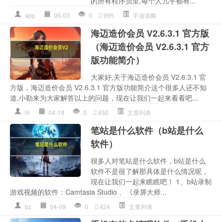
的所有程序员里,每个人几乎都有...
app
05-03
0
995
手游攻略
海迈造价会员 V2.6.3.1 官方版
（海迈造价会员 V2.6.3.1 官方
版功能简介）
大家好,关于海迈造价会员 V2.6.3.1 官
方版，海迈造价会员 V2.6.3.1 官方版功能简介这个很多人还不知
道,小勒来为大家解答以上的问题，现在让我们一起来看看吧...
hl
04-19
0
450
文章列表
笔站是什么软件（b站是什么
软件）
很多人对笔站是什么软件，b站是什么
软件不是很了解那具体是什么情况呢，
现在让我们一起来瞧瞧吧！ 1、b站录制
游戏视频的软件：Camtasia Studio 、《录屏大师...
bz
04-09
0
424
文章列表