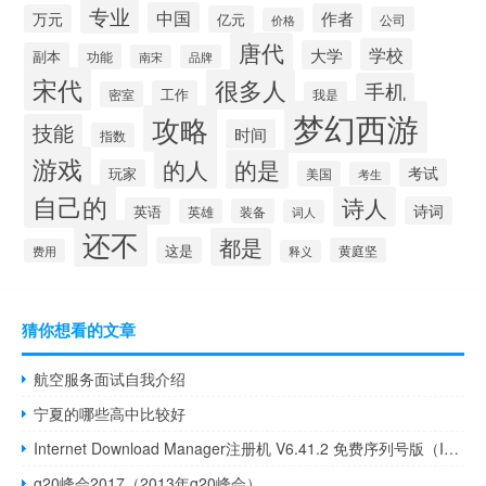
专业
中国
作者
万元
亿元
公司
价格
唐代
学校
大学
副本
功能
南宋
品牌
宋代
很多人
手机
工作
密室
我是
梦幻西游
攻略
技能
时间
指数
游戏
的人
的是
考试
玩家
美国
考生
自己的
诗人
诗词
英语
英雄
装备
词人
还不
都是
这是
黄庭坚
费用
释义
猜你想看的文章
航空服务面试自我介绍
宁夏的哪些高中比较好
Internet Download Manager注册机 V6.41.2 免费序列号版（Internet Download Manager注册机 V6.41.2 免费序列号版功能简介）
g20峰会2017（2013年g20峰会）