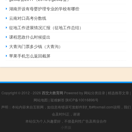
湖南开设有母婴护理专业的学校有哪些
云南对口高考分数线
征地工作进展情况汇报（征地工作总结）
课程思政什么时候提出
大青沟门票多少钱（大青沟）
苹果手机怎么返回截屏
Copyright © 2012 - 2026
西交大教育网
Powered by
网站分类目录
|
精选推荐文章
|
网站地图
|
疑难解答
陕ICP备10016896号
声明：本站内容来自互联网，如信息有错误可发邮件到f_fb#foxmail.com说明，我们
会及时纠正，谢谢
本站仅为个人兴趣爱好，不接盈利性广告及商业合作
小男孩