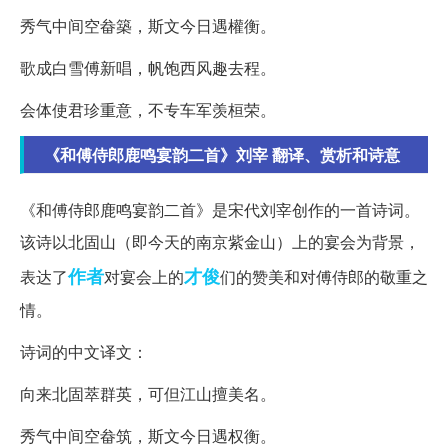
秀气中间空畚築，斯文今日遇權衡。
歌成白雪傅新唱，帆饱西风趣去程。
会体使君珍重意，不专车军羡桓荣。
《和傅侍郎鹿鸣宴韵二首》刘宰 翻译、赏析和诗意
《和傅侍郎鹿鸣宴韵二首》是宋代刘宰创作的一首诗词。
该诗以北固山（即今天的南京紫金山）上的宴会为背景，
作者
才俊
表达了
对宴会上的
们的赞美和对傅侍郎的敬重之
情。
诗词的中文译文：
向来北固萃群英，可但江山擅美名。
秀气中间空畚筑，斯文今日遇权衡。