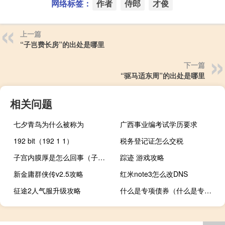
网络标签：
作者
侍郎
才俊
上一篇
“子岂费长房”的出处是哪里
下一篇
“驱马适东周”的出处是哪里
相关问题
七夕青鸟为什么被称为
广西事业编考试学历要求
192 bit（192 1 1）
税务登记证怎么交税
子宫内膜厚是怎么回事（子宫内膜厚怎么办）
踪迹 游戏攻略
新金庸群侠传v2.5攻略
红米note3怎么改DNS
征途2人气服升级攻略
什么是专项债券（什么是专项债）