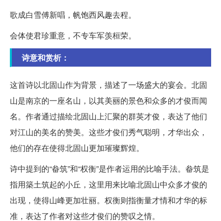
歌成白雪傅新唱，帆饱西风趣去程。
会体使君珍重意，不专车军羡桓荣。
诗意和赏析：
这首诗以北固山作为背景，描述了一场盛大的宴会。北固
山是南京的一座名山，以其美丽的景色和众多的才俊而闻
名。作者通过描绘北固山上汇聚的群英才俊，表达了他们
对江山的美名的赞美。这些才俊们秀气聪明，才华出众，
他们的存在使得北固山更加璀璨辉煌。
诗中提到的“畚筑”和“权衡”是作者运用的比喻手法。畚筑是
指用築土筑起的小丘，这里用来比喻北固山中众多才俊的
出现，使得山峰更加壮丽。权衡则指衡量才情和才华的标
准，表达了作者对这些才俊们的赞叹之情。