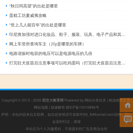
“秋日同高望”的出处是哪里
蛋糕工坊夏威夷攻略
“世上几人能百年”的出处是哪里
印尼将加强对进口化妆品、鞋子、服装、玩具、电子产品和其他商品的海关监管
网上车管所查询车主（川y是哪里的车牌）
电路谐振时电容的电压可以是电源电压的几倍
打完狂犬疫苗后注意事项可以吃鸡蛋吗（打完狂犬疫苗后注意事项）
Copyright © 2012 - 2026
西交大教育网
Powered by
网站分类目录
|
精选推荐文章
|
网站地图
|
疑难解答
陕ICP备10016896号
声明：本站内容来自互联网，如信息有错误可发邮件到f_fb#foxmail.com说明，我们
会及时纠正，谢谢
本站仅为个人兴趣爱好，不接盈利性广告及商业合作