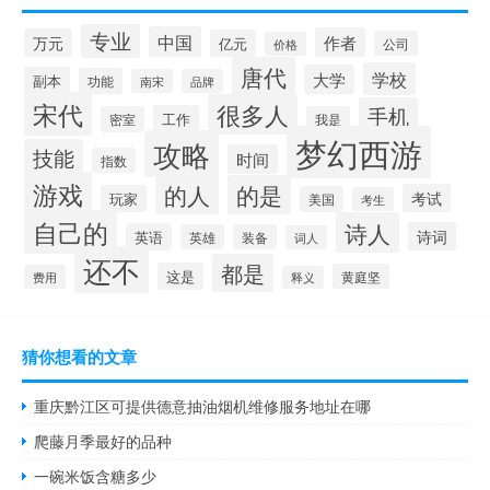
专业
中国
作者
万元
亿元
公司
价格
唐代
学校
大学
副本
功能
南宋
品牌
宋代
很多人
手机
工作
密室
我是
梦幻西游
攻略
技能
时间
指数
游戏
的人
的是
考试
玩家
美国
考生
自己的
诗人
诗词
英语
英雄
装备
词人
还不
都是
这是
黄庭坚
费用
释义
猜你想看的文章
重庆黔江区可提供德意抽油烟机维修服务地址在哪
爬藤月季最好的品种
一碗米饭含糖多少