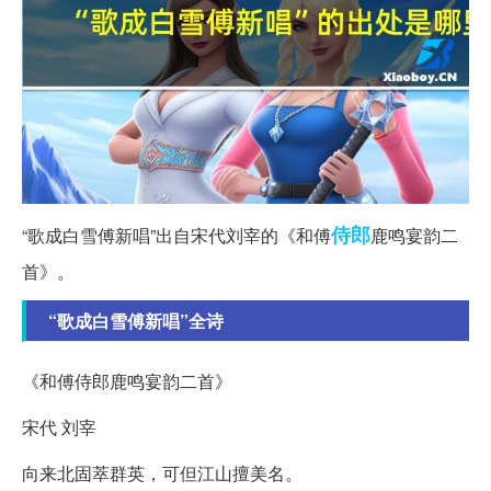
侍郎
“歌成白雪傅新唱”出自宋代刘宰的《和傅
鹿鸣宴韵二
首》。
“歌成白雪傅新唱”全诗
《和傅侍郎鹿鸣宴韵二首》
宋代 刘宰
向来北固萃群英，可但江山擅美名。